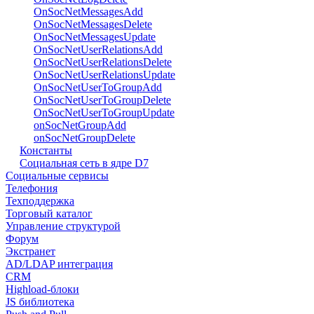
OnSocNetMessagesAdd
OnSocNetMessagesDelete
OnSocNetMessagesUpdate
OnSocNetUserRelationsAdd
OnSocNetUserRelationsDelete
OnSocNetUserRelationsUpdate
OnSocNetUserToGroupAdd
OnSocNetUserToGroupDelete
OnSocNetUserToGroupUpdate
onSocNetGroupAdd
onSocNetGroupDelete
Константы
Социальная сеть в ядре D7
Социальные сервисы
Телефония
Техподдержка
Торговый каталог
Управление структурой
Форум
Экстранет
AD/LDAP интеграция
CRM
Highload-блоки
JS библиотека