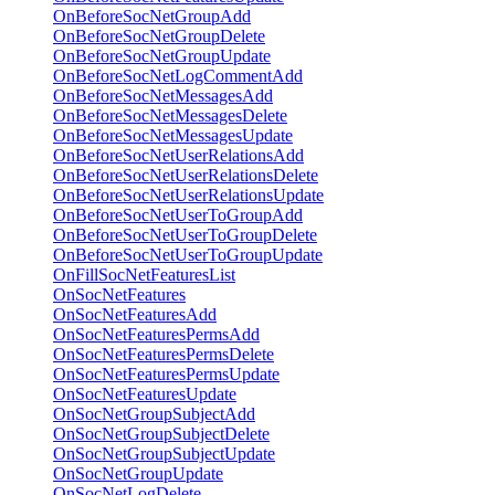
OnBeforeSocNetGroupAdd
OnBeforeSocNetGroupDelete
OnBeforeSocNetGroupUpdate
OnBeforeSocNetLogCommentAdd
OnBeforeSocNetMessagesAdd
OnBeforeSocNetMessagesDelete
OnBeforeSocNetMessagesUpdate
OnBeforeSocNetUserRelationsAdd
OnBeforeSocNetUserRelationsDelete
OnBeforeSocNetUserRelationsUpdate
OnBeforeSocNetUserToGroupAdd
OnBeforeSocNetUserToGroupDelete
OnBeforeSocNetUserToGroupUpdate
OnFillSocNetFeaturesList
OnSocNetFeatures
OnSocNetFeaturesAdd
OnSocNetFeaturesPermsAdd
OnSocNetFeaturesPermsDelete
OnSocNetFeaturesPermsUpdate
OnSocNetFeaturesUpdate
OnSocNetGroupSubjectAdd
OnSocNetGroupSubjectDelete
OnSocNetGroupSubjectUpdate
OnSocNetGroupUpdate
OnSocNetLogDelete