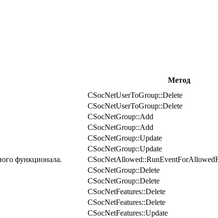
Метод
CSocNetUserToGroup::Delete
CSocNetUserToGroup::Delete
CSocNetGroup::Add
CSocNetGroup::Add
CSocNetGroup::Update
CSocNetGroup::Update
ного функционала.
CSocNetAllowed::RunEventForAllowedF
CSocNetGroup::Delete
CSocNetGroup::Delete
CSocNetFeatures::Delete
CSocNetFeatures::Delete
CSocNetFeatures::Update