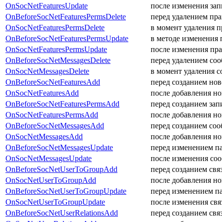
OnSocNetFeaturesUpdate
после изменения за
OnBeforeSocNetFeaturesPermsDelete
перед удалением пр
OnSocNetFeaturesPermsDelete
в момент удаления 
OnBeforeSocNetFeaturesPermsUpdate
в методе изменения 
OnSocNetFeaturesPermsUpdate
после изменения пр
OnBeforeSocNetMessagesDelete
перед удалением со
OnSocNetMessagesDelete
в момент удаления с
OnBeforeSocNetFeaturesAdd
перед созданием но
OnSocNetFeaturesAdd
после добавления н
OnBeforeSocNetFeaturesPermsAdd
перед созданием за
OnSocNetFeaturesPermsAdd
после добавления н
OnBeforeSocNetMessagesAdd
перед созданием соо
OnSocNetMessagesAdd
после добавления но
OnBeforeSocNetMessagesUpdate
перед изменением п
OnSocNetMessagesUpdate
после изменения со
OnBeforeSocNetUserToGroupAdd
перед созданием свя
OnSocNetUserToGroupAdd
после добавления но
OnBeforeSocNetUserToGroupUpdate
перед изменением па
OnSocNetUserToGroupUpdate
после изменения свя
OnBeforeSocNetUserRelationsAdd
перед созданием свя