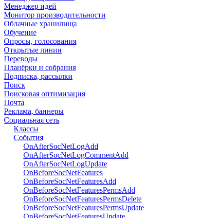
Менеджер идей
Монитор производительности
Облачные хранилища
Обучение
Опросы, голосования
Открытые линии
Переводы
Планёрки и собрания
Подписка, рассылки
Поиск
Поисковая оптимизация
Почта
Реклама, баннеры
Социальная сеть
Классы
События
OnAfterSocNetLogAdd
OnAfterSocNetLogCommentAdd
OnAfterSocNetLogUpdate
OnBeforeSocNetFeatures
OnBeforeSocNetFeaturesAdd
OnBeforeSocNetFeaturesPermsAdd
OnBeforeSocNetFeaturesPermsDelete
OnBeforeSocNetFeaturesPermsUpdate
OnBeforeSocNetFeaturesUpdate