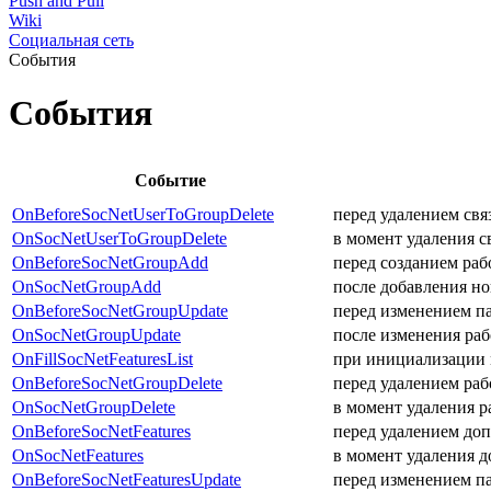
Push and Pull
Wiki
Социальная сеть
События
События
Событие
OnBeforeSocNetUserToGroupDelete
перед удалением свя
OnSocNetUserToGroupDelete
в момент удаления с
OnBeforeSocNetGroupAdd
перед созданием раб
OnSocNetGroupAdd
после добавления но
OnBeforeSocNetGroupUpdate
перед изменением п
OnSocNetGroupUpdate
после изменения ра
OnFillSocNetFeaturesList
при инициализации 
OnBeforeSocNetGroupDelete
перед удалением раб
OnSocNetGroupDelete
в момент удаления р
OnBeforeSocNetFeatures
перед удалением до
OnSocNetFeatures
в момент удаления 
OnBeforeSocNetFeaturesUpdate
перед изменением п