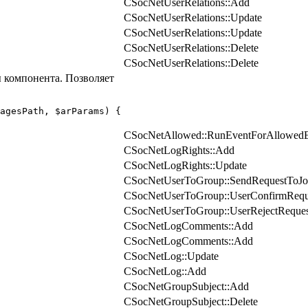
CSocNetUserRelations::Add
CSocNetUserRelations::Update
CSocNetUserRelations::Update
CSocNetUserRelations::Delete
CSocNetUserRelations::Delete
 компонента. Позволяет
agesPath, $arParams) {

CSocNetAllowed::RunEventForAllowedE
CSocNetLogRights::Add
CSocNetLogRights::Update
CSocNetUserToGroup::SendRequestToJo
CSocNetUserToGroup::UserConfirmReq
CSocNetUserToGroup::UserRejectRequ
CSocNetLogComments::Add
CSocNetLogComments::Add
CSocNetLog::Update
CSocNetLog::Add
CSocNetGroupSubject::Add
CSocNetGroupSubject::Delete