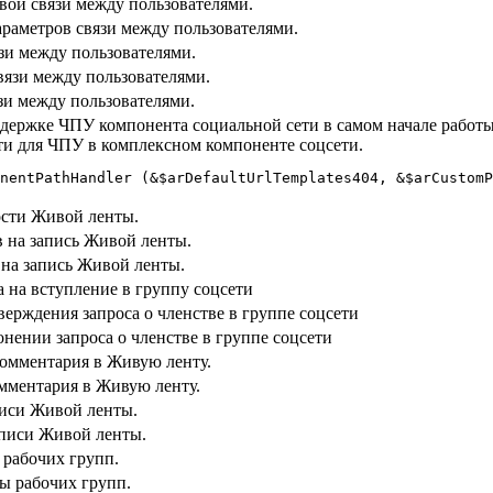
вой связи между пользователями.
раметров связи между пользователями.
зи между пользователями.
вязи между пользователями.
зи между пользователями.
держке ЧПУ компонента социальной сети в самом начале работы
ти для ЧПУ в комплексном компоненте соцсети.
nentPathHandler (&$arDefaultUrlTemplates404, &$arCustomP
ости Живой ленты.
 на запись Живой ленты.
 на запись Живой ленты.
а на вступление в группу соцсети
ерждения запроса о членстве в группе соцсети
нении запроса о членстве в группе соцсети
комментария в Живую ленту.
омментария в Живую ленту.
писи Живой ленты.
аписи Живой ленты.
 рабочих групп.
ы рабочих групп.