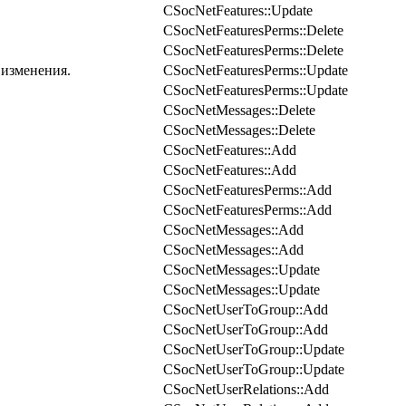
CSocNetFeatures::Update
CSocNetFeaturesPerms::Delete
CSocNetFeaturesPerms::Delete
 изменения.
CSocNetFeaturesPerms::Update
CSocNetFeaturesPerms::Update
CSocNetMessages::Delete
CSocNetMessages::Delete
CSocNetFeatures::Add
CSocNetFeatures::Add
CSocNetFeaturesPerms::Add
CSocNetFeaturesPerms::Add
CSocNetMessages::Add
CSocNetMessages::Add
CSocNetMessages::Update
CSocNetMessages::Update
CSocNetUserToGroup::Add
CSocNetUserToGroup::Add
CSocNetUserToGroup::Update
CSocNetUserToGroup::Update
CSocNetUserRelations::Add