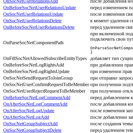
OnSocNetUserRelationsAdd
после добавления но
OnBeforeSocNetUserRelationsUpdate
перед изменением па
OnSocNetUserRelationsUpdate
после изменения свя
OnSocNetUserRelationsDelete
в момент удаления с
OnBeforeSocNetUserRelationsDelete
перед удалением свя
при включенной под
подключить свои пу
OnParseSocNetComponentPath
OnParseSocNetCompo
} 
OnFillSocNetAllowedSubscribeEntityTypes
добавляет тип сущн
OnBeforeSocNetLogRightsAdd
при добавлении прав
OnBeforeSocNetLogRightsUpdate
при изменении прав
OnSocNetSendRequestToJoinGroup
при отправке запрос
OnSocNetUserConfirmRequestToBeMember
при получении подтв
OnSocNetUserRejectRequestToBeMember
при получении откло
OnBeforeSocNetLogCommentAdd
перед добавлением 
OnAfterSocNetLogCommentAdd
после добавления к
OnAfterSocNetLogUpdate
после изменения за
OnAfterSocNetLogAdd
после добавлении з
OnSocNetGroupSubjectAdd
после создания темы
OnSocNetGroupSubjectDelete
перед удалением тем