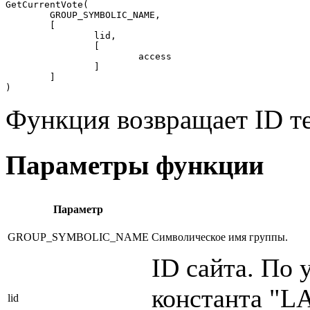
GetCurrentVote(

	GROUP_SYMBOLIC_NAME, 

	[

		lid, 

		[

			access

		]

	]

)
Функция возвращает ID те
Параметры функции
Параметр
GROUP_SYMBOLIC_NAME
Символическое имя группы.
ID сайта. По 
константа "L
lid