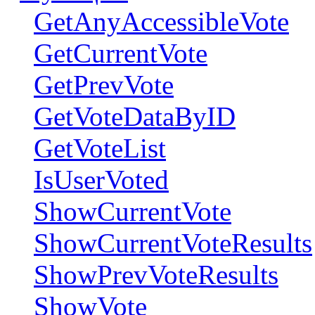
GetAnyAccessibleVote
GetCurrentVote
GetPrevVote
GetVoteDataByID
GetVoteList
IsUserVoted
ShowCurrentVote
ShowCurrentVoteResults
ShowPrevVoteResults
ShowVote