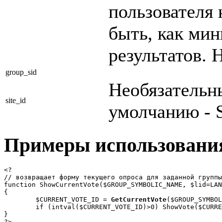
пользователя
быть, как ми
результатов. 
group_sid
Необязательн
site_id
умолчанию - 
Примеры использовани
<?

// возвращает форму текущего опроса для заданной группы

function ShowCurrentVote($GROUP_SYMBOLIC_NAME, $lid=LAN
{

	$CURRENT_VOTE_ID = 
GetCurrentVote
($GROUP_SYMBOL
	if (intval($CURRENT_VOTE_ID)>0) ShowVote($CURRENT_VOTE_ID);

}

?>