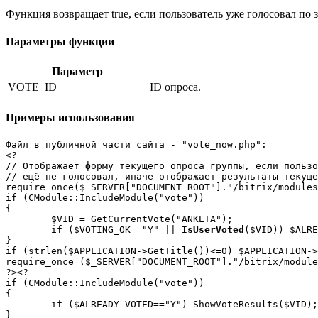
Функция возвращает true, если пользователь уже голосовал по з
Параметры функции
Параметр
VOTE_ID
ID опроса.
Примеры использования
Файл в публичной части сайта - "vote_now.php":

<?

// Отображает форму текущего опроса группы, если пользо
// ещё не голосовал, иначе отображает результаты текуще
require_once($_SERVER["DOCUMENT_ROOT"]."/bitrix/modules
if (CModule::IncludeModule("vote"))

{

	$VID = GetCurrentVote("ANKETA");

	if ($VOTING_OK=="Y" || 
IsUserVoted
($VID)) $ALRE
}

if (strlen($APPLICATION->GetTitle())<=0) $APPLICATION->
require_once ($_SERVER["DOCUMENT_ROOT"]."/bitrix/module
?><?

if (CModule::IncludeModule("vote")) 

{

	if ($ALREADY_VOTED=="Y") ShowVoteResults($VID); else ShowVote($VID);

}
