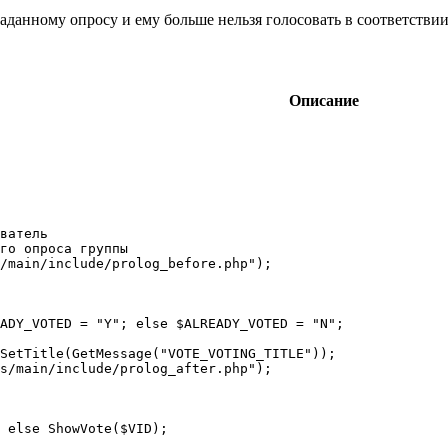
аданному опросу и ему больше нельзя голосовать в соответствии 
Описание
ватель

го опроса группы

/main/include/prolog_before.php");

ADY_VOTED = "Y"; else $ALREADY_VOTED = "N";

SetTitle(GetMessage("VOTE_VOTING_TITLE"));

s/main/include/prolog_after.php");
