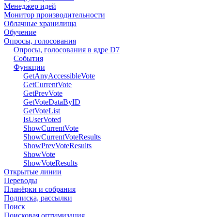
Менеджер идей
Монитор производительности
Облачные хранилища
Обучение
Опросы, голосования
Опросы, голосования в ядре D7
События
Функции
GetAnyAccessibleVote
GetCurrentVote
GetPrevVote
GetVoteDataByID
GetVoteList
IsUserVoted
ShowCurrentVote
ShowCurrentVoteResults
ShowPrevVoteResults
ShowVote
ShowVoteResults
Открытые линии
Переводы
Планёрки и собрания
Подписка, рассылки
Поиск
Поисковая оптимизация