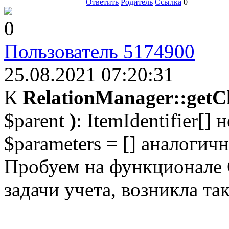
Ответить
Родитель
Ссылка
0
0
Пользователь 5174900
25.08.2021 07:20:31
К
RelationManager::getC
$parent
)
: ItemIdentifier[]
$parameters = [] аналогич
Пробуем на функционале 
задачи учета, возникла та