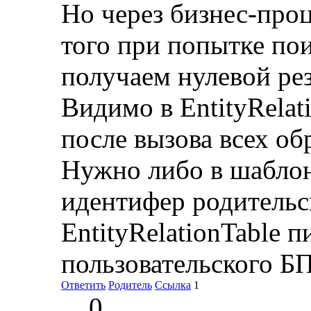
Но через бизнес-проц
того при попытке пои
получаем нулевой рез
Видимо в EntityRelat
после вызова всех об
Нужно либо в шаблон
идентифер родительск
EntityRelationTable п
пользовательского БП
Ответить
Родитель
Ссылка
1
0