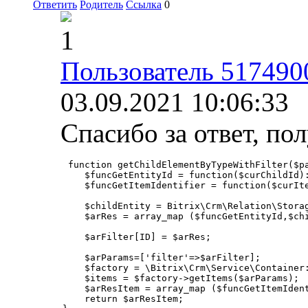
Ответить
Родитель
Ссылка
0
1
Пользователь 517490
03.09.2021 10:06:33
Спасибо за ответ, пол
 function getChildElementByTypeWithFilter($pa
    $funcGetEntityId = function($curChildId):
    $funcGetItemIdentifier = function($curIt
    $childEntity = Bitrix\Crm\Relation\Stora
    $arRes = array_map ($funcGetEntityId,$chi
    $arFilter[ID] = $arRes;

    $arParams=['filter'=>$arFilter];

    $factory = \Bitrix\Crm\Service\Container:
    $items = $factory->getItems($arParams);

    $arResItem = array_map ($funcGetItemIdent
    return $arResItem;
