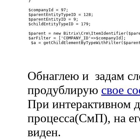
}  

$companyId = 97;

$parentEntityTypeID = 128;

$parentEntityID = 9;

$childEntityTypeID = 179;

$parent = new Bitrix\Crm\ItemIdentifier($pare
$arFilter = ['COMPANY_ID'=>$companyId];

 $a = getChildElementByTypeWithFilter($parent
Обнаглею и задам с
продублирую
свое с
При интерактивном д
процесса(СмП), на е
виден.