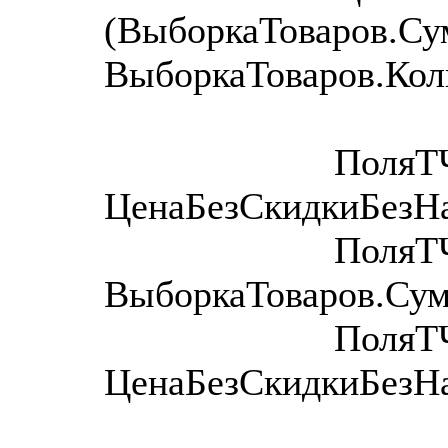
(ВыборкаТоваров.С
ВыборкаТоваров.Кол
ПоляТЧ.Вста
ЦенаБезСкидкиБезНа
ПоляТЧ.Встав
ВыборкаТоваров.Сум
ПоляТЧ.Вста
ЦенаБезСкидкиБезН