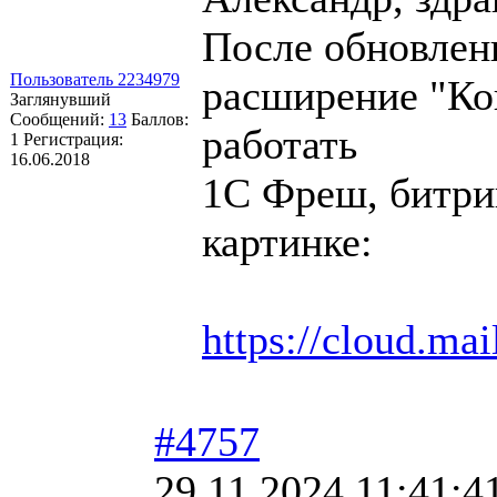
После обновлени
Пользователь 2234979
расширение "Ко
Заглянувший
Сообщений:
13
Баллов:
работать
1
Регистрация:
16.06.2018
1С Фреш, битрик
картинке:
https://cloud.m
#4757
29.11.2024 11:41:4