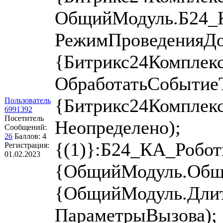
ОбщийМодуль.Б24_К
РежимПроведенияДо
{Битрикс24Комплек
ОбработатьСобытие
{Битрикс24Комплек
Пользователь
6991392
Посетитель
Неопределено);
Сообщений:
26
Баллов:
4
{(1)}:Б24_КА_Робот
Регистрация:
01.02.2023
{ОбщийМодуль.Общег
{ОбщийМодуль.Длит
ПараметрыВызова);