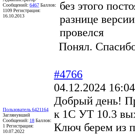
без этого пост
Сообщений:
6467
Баллов:
1109
Регистрация:
разнице версии
16.10.2013
провелся
Понял. Спасибо
#4766
04.12.2024 16:04
Добрый день! П
Пользователь 6421164
к 1С УТ 10.3 в
Заглянувший
Сообщений:
18
Баллов:
Ключ берем из 
1
Регистрация:
10.07.2022