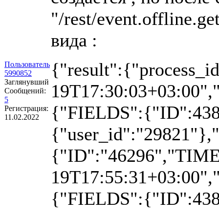
"/rest/event.offline
вида :
{"result":{"process_
Пользователь
5990852
Заглянувший
19T17:30:03+03:0
Сообщений:
5
{"FIELDS":{"ID":4
Регистрация:
11.02.2022
{"user_id":"29821"
{"ID":"46296","TIM
19T17:55:31+03:0
{"FIELDS":{"ID":43