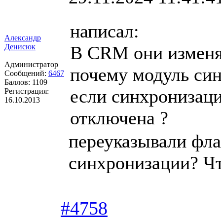
написал:
Александр
Денисюк
В CRM они изменяю
Администратор
почему модуль син
Сообщений:
6467
Баллов:
1109
если синхронизаци
Регистрация:
16.10.2013
отключена ?
переуказывали фла
синхронизации? Чт
#4758