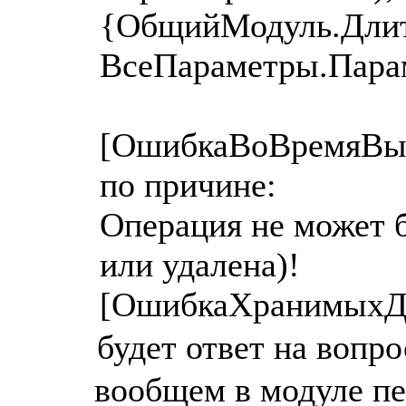
{ОбщийМодуль.Длит
ВсеПараметры.Пара
[ОшибкаВоВремяВып
по причине:
Операция не может б
или удалена)!
[ОшибкаХранимыхД
будет ответ на вопро
вообщем в модуле пе