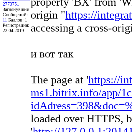
property 'BX' from 'W
2773751
Заглянувший
origin "
https://integra
Сообщений:
11
Баллов:
1
accessing a cross-orig
Регистрация:
22.04.2019
и вот так
The page at '
https://in
ms1.bitrix.info/app/1c
idAdress=398&doc
loaded over HTTPS, bu
'
http://127.0.0.1:2014