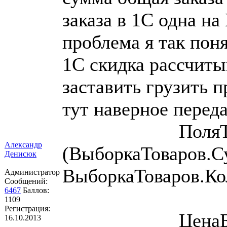
заказа в 1С одна на
проблема я так поня
1С скидка рассчиты
заставить грузить 
тут наверное переда
ПоляТЧ.Вс
Александр
(ВыборкаТоваров.
Денисюк
ВыборкаТоваров.Ко
Администратор
Сообщений:
6467
Баллов:
1109
Регистрация:
ЦенаБезСкид
16.10.2013