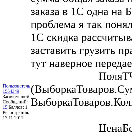
заказа в 1С одна на 
проблема я так понял
1С скидка рассчитыв
заставить грузить п
тут наверное передае
ПоляТЧ.Вс
(ВыборкаТоваров.С
Пользователь
1554349
Заглянувший
ВыборкаТоваров.Кол
Сообщений:
15
Баллов:
1
Регистрация:
17.11.2017
ЦенаБезСкидк