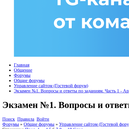
Главная
Общение
Форумы
Общие форумы
Управление сайтом (Гостевой форум)
Экзамен №1. Вопросы и ответы по заданиям. Часть 1 - Ар
Экзамен №1. Вопросы и ответы
Поиск
Правила
Войти
Форумы
»
Общие форумы
»
Управление сайтом (Гостевой фору