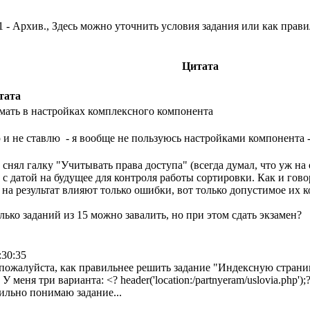
 - Архив., Здесь можно уточнить условия задания или как прави
Цитата
тата
имать в настройках комплексного компонента
ю и не ставлю - я вообще не пользуюсь настройками компонента
 снял галку "Учитывать права доступа" (всегда думал, что уж на 
с датой на будущее для контроля работы сортировки. Как и говор
 на результат влияют только ошибки, вот только допустимое их к
олько заданий из 15 можно завалить, но при этом сдать экзамен?
:30:35
пожалуйста, как правильнее решить задание "Индексную страниц
 меня три варианта: <? header('location:/partnyeram/uslovia.php');?>
ильно понимаю задание...