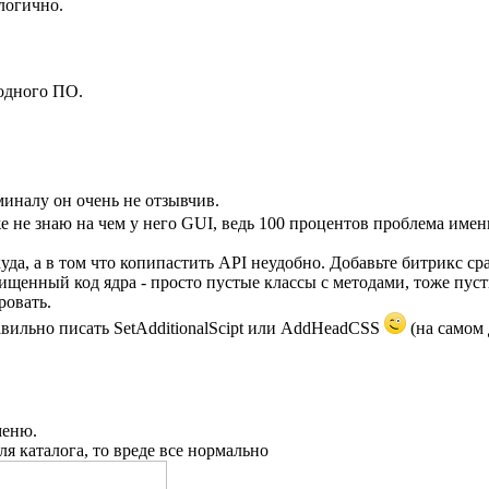
логично.
бодного ПО.
рминалу он очень не отзывчив.
же не знаю на чем у него GUI, ведь 100 процентов проблема имен
куда, а в том что копипастить API неудобно. Добавьте битрикс с
чищенный код ядра - просто пустые классы с методами, тоже пуст
ровать.
авильно писать SetAdditionalScipt или AddHeadCSS
(на самом 
меню.
ля каталога, то вреде все нормально