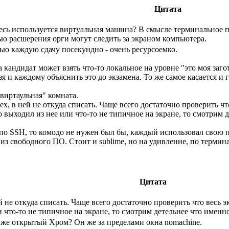
Цитата
здесь используется виртуальная машина? В смысле терминальное 
ью расшерения орги могут следить за экраном компьютера.
ью каждую сдачу посекундно - очень ресурсоемко.
 кандидат может взять что-то локальное на уровне "это моя загот
я и каждому объяснить это до экзамена. То же самое касается и г
виртаульная" комната.
ех, в ней не откуда списать. Чаще всего достаточно проверить чт
о выходил из нее или что-то не типичное на экране, то смотрим 
по SSH, то комодо не нужен был бы, каждый использовал свою 
 из свободного ПО. Стоит и sublime, но на удивление, по термин
Цитата
й не откуда списать. Чаще всего достаточно проверить что весь 
и что-то не типичное на экране, то смотрим детельнее что именн
к же открытый Хром? Он же за пределами окна nomachine.