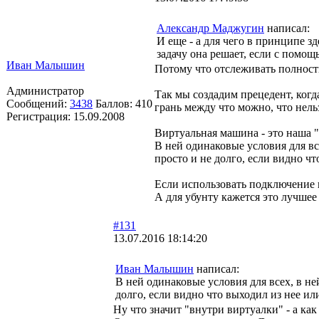
Александр Маджугин
написал:
И еще - а для чего в принципе 
задачу она решает, если с помощ
Иван Малышин
Потому что отслеживать полност
Администратор
Так мы создадим прецедент, когда
Сообщений:
3438
Баллов:
410
грань между что можно, что нельз
Регистрация:
15.09.2008
Виртуальная машина - это наша "
В ней одинаковые условия для вс
просто и не долго, если видно чт
Если использовать подключение 
А для убунту кажется это лучшее
#131
13.07.2016 18:14:20
Иван Малышин
написал:
В ней одинаковые условия для всех, в не
долго, если видно что выходил из нее ил
Ну что значит "внутри виртуалки" - а ка