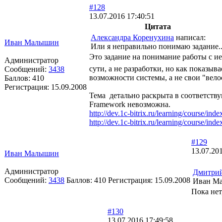
#128
13.07.2016 17:40:51
Цитата
Александра Коренухина
написал:
Иван Малышин
Или я неправильно понимаю задание..
Это задание на понимание работы с и
Администратор
сути, а не разработки, но как показыв
Сообщений:
3438
возможности системы, а не свои "вел
Баллов:
410
Регистрация:
15.09.2008
Тема детально раскрыта в соответству
Framework невозможна.
http://dev.1c-bitrix.ru/learning/cou
http://dev.1c-bitrix.ru/learning/cou
#129
13.07.20
Иван Малышин
Администратор
Дмитри
Сообщений:
3438
Баллов:
410
Регистрация:
15.09.2008
Иван Мал
Пока нет
#130
13.07.2016 17:49:58