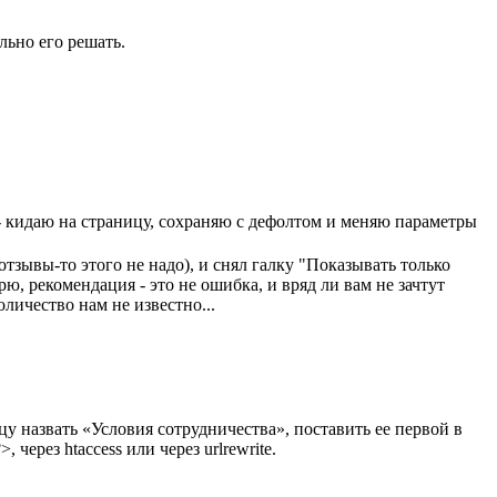
льно его решать.
 - кидаю на страницу, сохраняю с дефолтом и меняю параметры
отзывы-то этого не надо), и снял галку "Показывать только
ю, рекомендация - это не ошибка, и вряд ли вам не зачтут
оличество нам не известно...
у назвать «Условия сотрудничества», поставить ее первой в
, через htaccess или через urlrewrite.