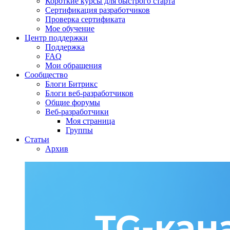
Короткие курсы для быстрого старта
Сертификация разработчиков
Проверка сертификата
Мое обучение
Центр поддержки
Поддержка
FAQ
Мои обращения
Сообщество
Блоги Битрикс
Блоги веб-разработчиков
Общие форумы
Веб-разработчики
Моя страница
Группы
Статьи
Архив