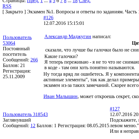
Страницы:
Пред.
1
...
4
5
6
7
8
...
18
След.
RSS
[
Закрыто
]
Экзамен №1. Вопросы и ответы по заданиям. Часть 1
#126
12.07.2016 15:15:01
Александр Маджугин
написал:
Пользователь
53064
Ци
Постоянный
сказали, что лучше бы галочки было не сн
посетитель
Какие галочки?
Сообщений:
266
Я теперь переживаю - я не то что не снима
Баллов:
21
в коде - там они хоть понятно называются.
Регистрация:
Ну тогда вряд ли ошибетесь. Я у компонента
25.11.2009
активные элементы", так как делал примеры 
экзамен из-за таких замечаний. Скорее всего
Иван Малышин
, может откроешь секрет, ск
#127
Пользователь 318543
12.07.2016 20
Заглянувший
Подскажите, 
Сообщений:
12
Баллов:
1
Регистрация:
08.05.2015
левом меню." У
Или я неправ