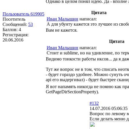
Однако в целом понял идею. Да - вполне 
Цитата
Пользователь 619905
Иван Малышин
написал:
Посетитель
А для убунту кажется это лучшее из сво
Сообщений:
53
Баллов:
4
Вам не кажется.
Регистрация:
20.06.2016
Цитата
Иван Малышин
написал:
Стоит и sublime, но на удивление, по те
Видимо тонкости работы иксов... да я да
Тут же вопрос не в том, что списать неот
- будет гораздо удобнее. Можно сунуть о
api его выдергивал) - будет быстрее скани
Я вот напамять никогда не помню как пр
GetPageDirSectionProperty).
#132
14.07.2016 05:06:35
Вопрос по левому 
Если делать меню д