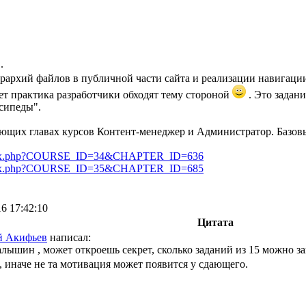
.
ерархий файлов в публичной части сайта и реализации навигаци
ает практика разработчики обходят тему стороной
. Это задани
осипеды".
ющих главах курсов Контент-менеджер и Администратор. Базовый.
rse/index.php?COURSE_ID=34&CHAPTER_ID=636
rse/index.php?COURSE_ID=35&CHAPTER_ID=685
16 17:42:10
Цитата
й Акифьев
написал:
ышин , может откроешь секрет, сколько заданий из 15 можно зав
, иначе не та мотивация может появится у сдающего.