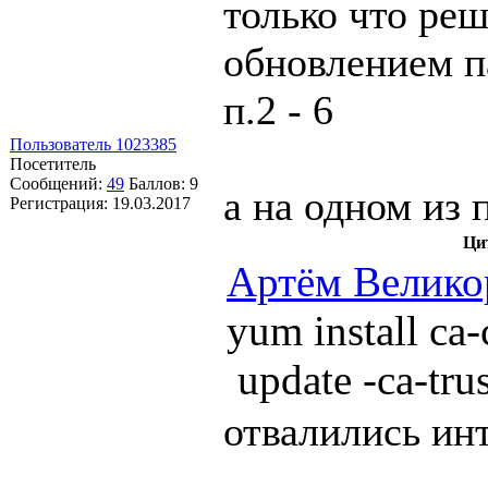
только что ре
обновлением п
п.2 - 6
Пользователь 1023385
Посетитель
Сообщений:
49
Баллов:
9
а на одном из 
Регистрация:
19.03.2017
Ци
Артём Велико
yum install ca-c
update -ca-trus
отвалились инт