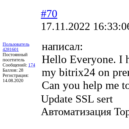
#70
17.11.2022 16:33:0
написал:
Пользователь
4281601
Постоянный
Hello Everyone. I
посетитель
Сообщений:
174
my bitrix24 on pre
Баллов:
28
Регистрация:
14.08.2020
Can you help me t
Update SSL sert
Автоматизация Тор