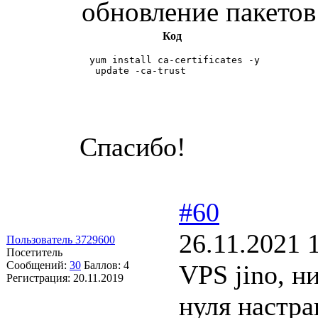
обновление пакетов
Код
 yum install ca-certificates -y

  update -ca-trust

Спасибо!
#60
26.11.2021 
Пользователь 3729600
Посетитель
Сообщений:
30
Баллов:
4
VPS jino, н
Регистрация:
20.11.2019
нуля настраи