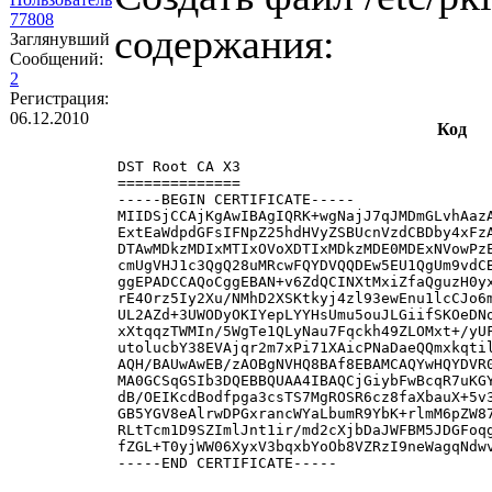
77808
содержания:
Заглянувший
Сообщений:
2
Регистрация:
06.12.2010
Код
DST Root CA X3

==============

-----BEGIN CERTIFICATE-----

MIIDSjCCAjKgAwIBAgIQRK+wgNajJ7qJMDmGLvhAazA
ExtEaWdpdGFsIFNpZ25hdHVyZSBUcnVzdCBDby4xFzA
DTAwMDkzMDIxMTIxOVoXDTIxMDkzMDE0MDExNVowPzE
cmUgVHJ1c3QgQ28uMRcwFQYDVQQDEw5EU1QgUm9vdCB
ggEPADCCAQoCggEBAN+v6ZdQCINXtMxiZfaQguzH0yx
rE4Orz5Iy2Xu/NMhD2XSKtkyj4zl93ewEnu1lcCJo6m
UL2AZd+3UWODyOKIYepLYYHsUmu5ouJLGiifSKOeDNo
xXtqqzTWMIn/5WgTe1QLyNau7Fqckh49ZLOMxt+/yUF
utolucbY38EVAjqr2m7xPi71XAicPNaDaeQQmxkqtil
AQH/BAUwAwEB/zAOBgNVHQ8BAf8EBAMCAQYwHQYDVR0
MA0GCSqGSIb3DQEBBQUAA4IBAQCjGiybFwBcqR7uKGY
dB/OEIKcdBodfpga3csTS7MgROSR6cz8faXbauX+5v3
GB5YGV8eAlrwDPGxrancWYaLbumR9YbK+rlmM6pZW87
RLtTcm1D9SZImlJnt1ir/md2cXjbDaJWFBM5JDGFoqg
fZGL+T0yjWW06XyxV3bqxbYoOb8VZRzI9neWagqNdwv