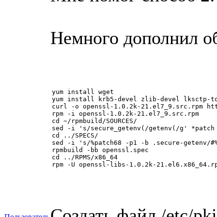
Немного дополнил о
yum install wget

yum install krb5-devel zlib-devel lksctp-t
curl -o openssl-1.0.2k-21.el7_9.src.rpm ht
rpm -i openssl-1.0.2k-21.el7_9.src.rpm

cd ~/rpmbuild/SOURCES/

sed -i 's/secure_getenv(/getenv(/g' *patch

cd ../SPECS/

sed -i 's/%patch68 -p1 -b .secure-getenv/#%
rpmbuild -bb openssl.spec

cd ../RPMS/x86_64

rpm -U openssl-libs-1.0.2k-21.el6.x86_64.r
Создать файл /etc/pk
Пользователь