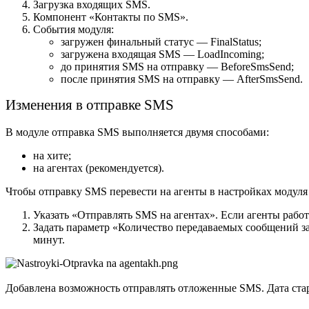
Загрузка входящих SMS.
Компонент «Контакты по SMS».
События модуля:
загружен финальный статус — FinalStatus;
загружена входящая SMS — LoadIncoming;
до принятия SMS на отправку — BeforeSmsSend;
после принятия SMS на отправку — AfterSmsSend.
Изменения в отправке SMS
В модуле отправка SMS выполняется двумя способами:
на хите;
на агентах (рекомендуется).
Чтобы отправку SMS перевести на агенты в настройках модул
Указать «Отправлять SMS на агентах». Если агенты работа
Задать параметр «Количество передаваемых сообщений за
минут.
Добавлена возможность отправлять отложенные SMS. Дата стар