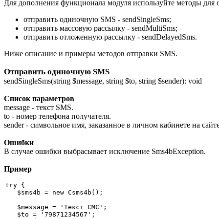
Для дополнения функционала модуля используйте методы для 
отправить одиночную SMS - sendSingleSms;
отправить массовую рассылку - sendMultiSms;
отправить отложенную рассылку - sendDelayedSms.
Ниже описание и примеры методов отправки SMS.
Отправить одиночную SMS
sendSingleSms(string $message, string $to, string $sender): void
Список параметров
message - текст SMS.
to - номер телефона получателя.
sender - символьное имя, заказанное в личном кабинете на сайт
Ошибки
В случае ошибки выбрасывает исключение Sms4bException.
Пример
try {

   $sms4b = new Csms4b();

   $message = 'Текст СМС';

   $to = '79871234567';
