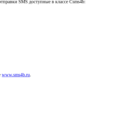
отправки SMS доступные в классе Csms4b:
е
www.sms4b.ru
.