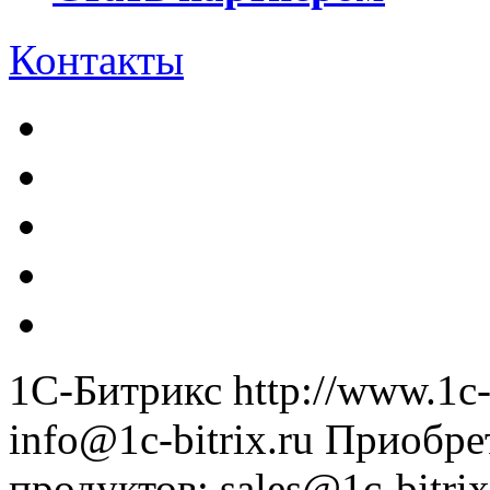
Контакты
1С-Битрикс
http://www.1c-
info@1c-bitrix.ru
Приобре
продуктов
:
sales@1c-bitrix