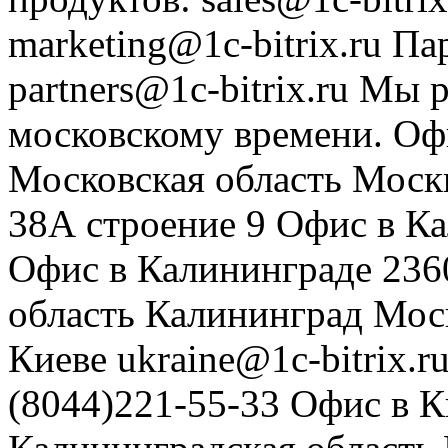
marketing@1c-bitrix.ru
Па
partners@1c-bitrix.ru
Мы р
московскому времени.
Оф
Московская область
Моск
38А строение 9
Офис в К
Офис в Калининграде
236
область
Калининград
Мос
Киеве
ukraine@1c-bitrix.r
(8044)221-55-33
Офис в К