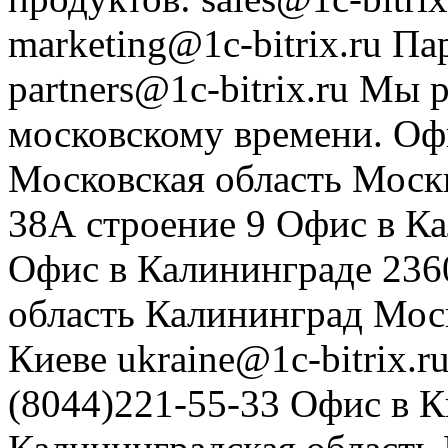
marketing@1c-bitrix.ru
Па
partners@1c-bitrix.ru
Мы р
московскому времени.
Оф
Московская область
Моск
38А строение 9
Офис в К
Офис в Калининграде
236
область
Калининград
Мос
Киеве
ukraine@1c-bitrix.r
(8044)221-55-33
Офис в К