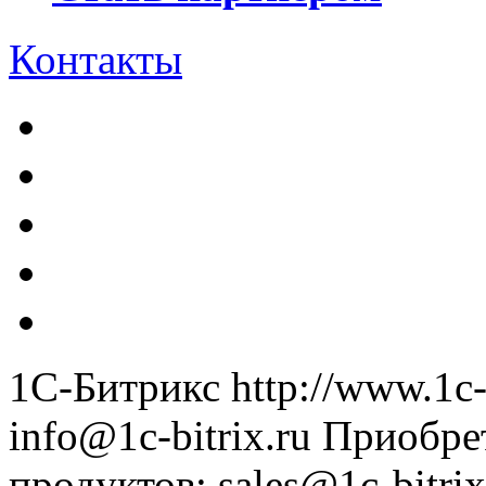
Контакты
1С-Битрикс
http://www.1c-
info@1c-bitrix.ru
Приобре
продуктов
:
sales@1c-bitrix