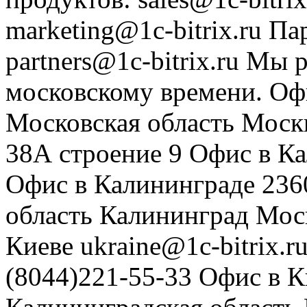
marketing@1c-bitrix.ru
Па
partners@1c-bitrix.ru
Мы р
московскому времени.
Оф
Московская область
Моск
38А строение 9
Офис в К
Офис в Калининграде
236
область
Калининград
Мос
Киеве
ukraine@1c-bitrix.r
(8044)221-55-33
Офис в К