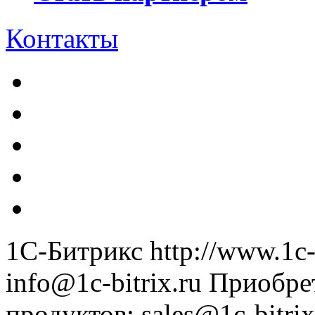
Контакты
1С-Битрикс
http://www.1c-
info@1c-bitrix.ru
Приобре
продуктов
:
sales@1c-bitrix