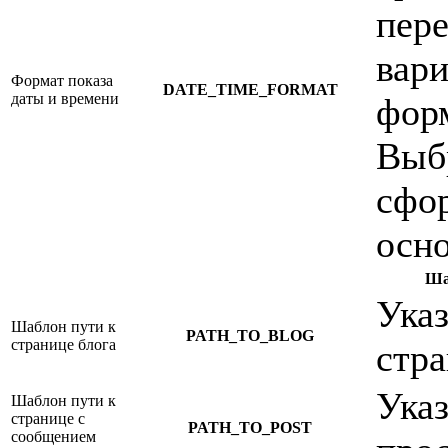
пер
вари
Формат показа
DATE_TIME_FORMAT
даты и времени
фор
Выб
сфор
осн
Ша
Указ
Шаблон пути к
PATH_TO_BLOG
странице блога
стра
Указ
Шаблон пути к
странице с
PATH_TO_POST
сообщением