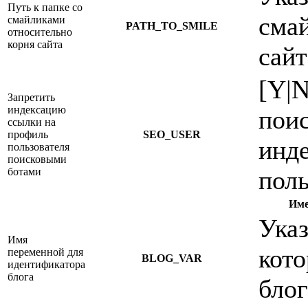
Путь к папке со
сма
смайликами
PATH_TO_SMILE
относительно
корня сайта
сайт
[Y|
Запретить
индексацию
поис
ссылки на
профиль
SEO_USER
инде
пользователя
поисковыми
ботами
поль
Име
Указ
Имя
кото
переменной для
BLOG_VAR
идентификатора
блога
блог