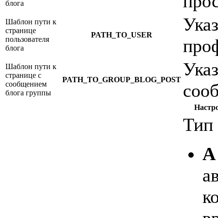
прос
блога
Указ
Шаблон пути к
странице
PATH_TO_USER
пользователя
проф
блога
Указ
Шаблон пути к
странице с
PATH_TO_GROUP_BLOG_POST
сообщением
соо
блога группы
Настр
Тип
A
а
к
в