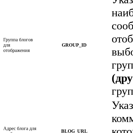
наи
сооб
отоб
Группа блогов
для
GROUP_ID
выбо
отображения
груп
(дру
груп
Указ
ком
кото
Адрес блога для
BLOG_URL