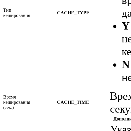
д
Тип
CACHE_TYPE
кеширования
Y
н
к
N
н
Врем
Время
кеширования
CACHE_TIME
секу
(сек.)
Дополни
Указ