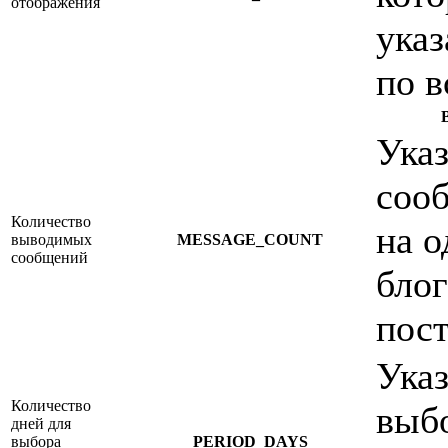
отображения
указ
по в
Ука
соо
Количество
на о
выводимых
MESSAGE_COUNT
сообщений
бло
пос
Указ
Количество
выб
дней для
выбора
PERIOD_DAYS