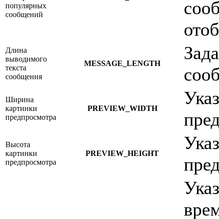
сооб
популярных
сообщений
ото
Зада
Длина
выводимого
MESSAGE_LENGTH
текста
соо
сообщения
Ука
Ширина
картинки
PREVIEW_WIDTH
пре
предпросмотра
Ука
Высота
картинки
PREVIEW_HEIGHT
пре
предпросмотра
Указ
вре