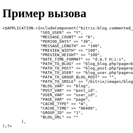
Пример вызова
<$APPLICATION->IncludeComponent("bitrix:blog.commented_
		"SEO_USER" => "Y",

		"MESSAGE_COUNT" => "6",

		"PERIOD_DAYS" => "30",

		"MESSAGE_LENGTH" => "100",

		"PREVIEW_WIDTH" => "100",

		"PREVIEW_HEIGHT" => "100",

		"DATE_TIME_FORMAT" => "d.m.Y H:i:s",

		"PATH_TO_BLOG" => "blog_blog.php?page=blog&blog=#blog#",

		"PATH_TO_POST" => "blog_post.php?page=post&blog=#blog&post_id=#post_id#",

		"PATH_TO_USER" => "blog_user.php?page=user&user_id=#user_id#",

		"PATH_TO_GROUP_BLOG_POST" => "",

		"PATH_TO_SMILE" => "/bitrix/images/blog/smile/",

		"BLOG_VAR" => "blog",

		"POST_VAR" => "post_id",

		"USER_VAR" => "user_id",

		"PAGE_VAR" => "page",

		"CACHE_TYPE" => "A",

		"CACHE_TIME" => "86400",

		"GROUP_ID" => "1",

		"BLOG_URL" => ""

	),
