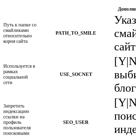
Дополни
Указ
Путь к папке со
сма
смайликами
PATH_TO_SMILE
относительно
корня сайта
сайт
[Y|
Используется в
выб
рамках
USE_SOCNET
социальной
сети
блог
[Y|
Запретить
индексацию
поис
ссылки на
профиль
SEO_USER
инде
пользователя
поисковыми