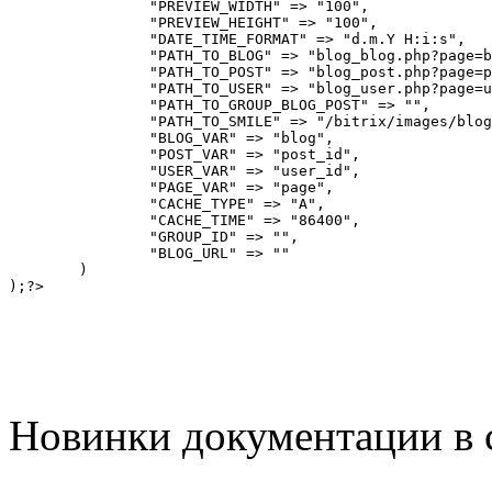
		"PREVIEW_WIDTH" => "100",

		"PREVIEW_HEIGHT" => "100",

		"DATE_TIME_FORMAT" => "d.m.Y H:i:s",

		"PATH_TO_BLOG" => "blog_blog.php?page=blog&blog=#blog#",

		"PATH_TO_POST" => "blog_post.php?page=post&blog=#blog&post_id=#post_id#",

		"PATH_TO_USER" => "blog_user.php?page=user&user_id=#user_id#",

		"PATH_TO_GROUP_BLOG_POST" => "",

		"PATH_TO_SMILE" => "/bitrix/images/blog/smile/",

		"BLOG_VAR" => "blog",

		"POST_VAR" => "post_id",

		"USER_VAR" => "user_id",

		"PAGE_VAR" => "page",

		"CACHE_TYPE" => "A",

		"CACHE_TIME" => "86400",

		"GROUP_ID" => "",

		"BLOG_URL" => ""

	)

Новинки документации в 