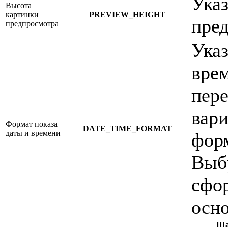
Указ
Высота
картинки
PREVIEW_HEIGHT
пре
предпросмотра
Указ
вре
пер
вари
Формат показа
DATE_TIME_FORMAT
даты и времени
фор
Выб
сфор
осн
Ша