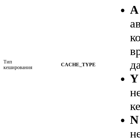
A
а
к
в
д
Тип
CACHE_TYPE
кеширования
Y
н
к
N
н