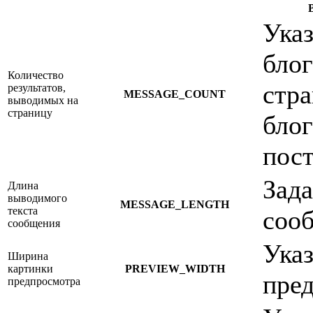
Ука
блог
Количество
стра
результатов,
MESSAGE_COUNT
выводимых на
страницу
бло
пос
Зада
Длина
выводимого
MESSAGE_LENGTH
текста
соо
сообщения
Ука
Ширина
картинки
PREVIEW_WIDTH
пре
предпросмотра