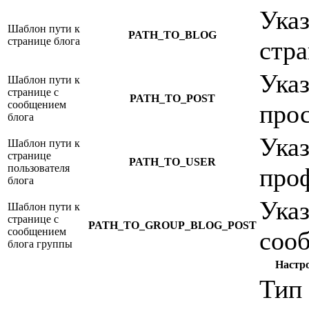
Указ
Шаблон пути к
PATH_TO_BLOG
странице блога
стра
Указ
Шаблон пути к
странице с
PATH_TO_POST
сообщением
прос
блога
Указ
Шаблон пути к
странице
PATH_TO_USER
пользователя
проф
блога
Указ
Шаблон пути к
странице с
PATH_TO_GROUP_BLOG_POST
сообщением
соо
блога группы
Настр
Тип