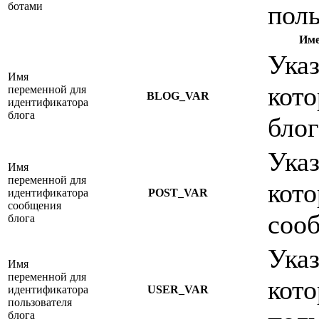
ботами
поль
Име
Указ
Имя
кото
переменной для
BLOG_VAR
идентификатора
блога
блог
Указ
Имя
переменной для
кото
идентификатора
POST_VAR
сообщения
сооб
блога
Указ
Имя
переменной для
кото
идентификатора
USER_VAR
пользователя
блога