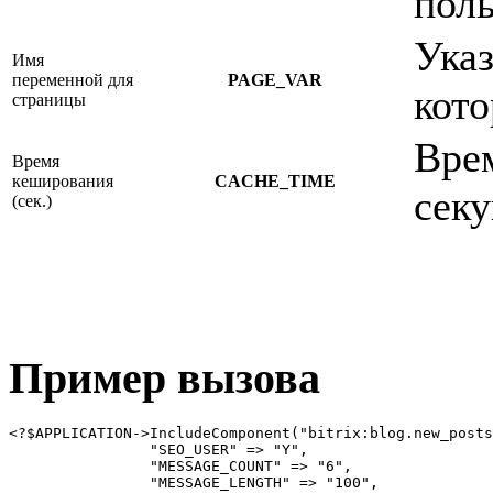
поль
Указ
Имя
переменной для
PAGE_VAR
кото
страницы
Врем
Время
кеширования
CACHE_TIME
секу
(сек.)
Пример вызова
<?$APPLICATION->IncludeComponent("bitrix:blog.new_posts
		"SEO_USER" => "Y",

		"MESSAGE_COUNT" => "6",

		"MESSAGE_LENGTH" => "100",
