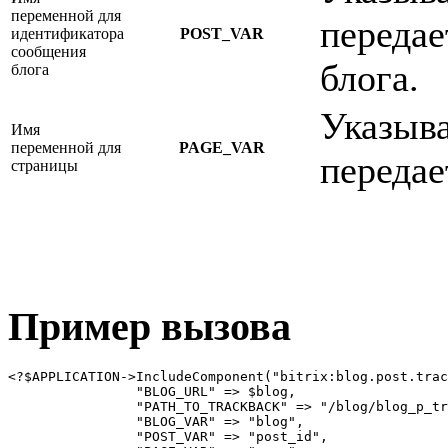
переменной для
передае
идентификатора
POST_VAR
сообщения
блога.
блога
Указыва
Имя
переменной для
PAGE_VAR
передае
страницы
Пример вызова
<?$APPLICATION->IncludeComponent("bitrix:blog.post.trac
		"BLOG_URL" => $blog,

		"PATH_TO_TRACKBACK" => "/blog/blog_p_track_get.php?page=trackback&blog=#blog#&post_id=#post_id#",

		"BLOG_VAR" => "blog",

		"POST_VAR" => "post_id",
