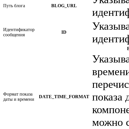
Путь блога
BLOG_URL
идентиф
Указыва
Идентификатор
ID
сообщения
идентиф
Указыва
времен
перечи
показа 
Формат показа
DATE_TIME_FORMAT
даты и времени
компон
можно с