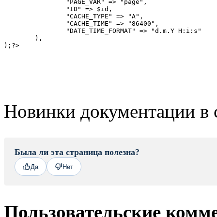
		"PAGE_VAR" => "page",

		"ID" => $id,

		"CACHE_TYPE" => "A",

		"CACHE_TIME" => "86400",

		"DATE_TIME_FORMAT" => "d.m.Y H:i:s"

	),

Новинки документации в 
Была ли эта страница полезна?
Да
Нет
Пользовательские комм