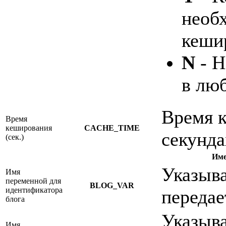
необ
кеши
N
- Н
в люб
Время к
Время
кеширования
CACHE_TIME
секунда
(сек.)
Име
Указыва
Имя
переменной для
BLOG_VAR
идентификатора
передае
блога
Указыва
Имя