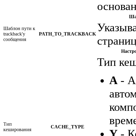
основа
Ша
Указыва
Шаблон пути к
trackback'у
PATH_TO_TRACKBACK
страниц
сообщения
Настр
Тип ке
A
- А
авто
компо
врем
Тип
CACHE_TYPE
кеширования
Y
- К