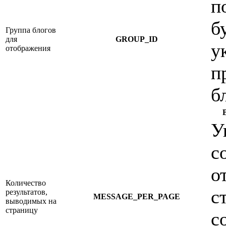
п
б
Группа блогов
для
GROUP_ID
у
отображения
п
б
У
с
о
Количество
с
результатов,
MESSAGE_PER_PAGE
выводимых на
страницу
с