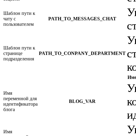
У
Шаблон пути к
чату с
PATH_TO_MESSAGES_CHAT
с
пользователем
У
Шаблон пути к
с
странице
PATH_TO_CONPANY_DEPARTMENT
подразделения
к
Име
У
Имя
к
переменной для
BLOG_VAR
идентификатора
блога
и
У
Имя