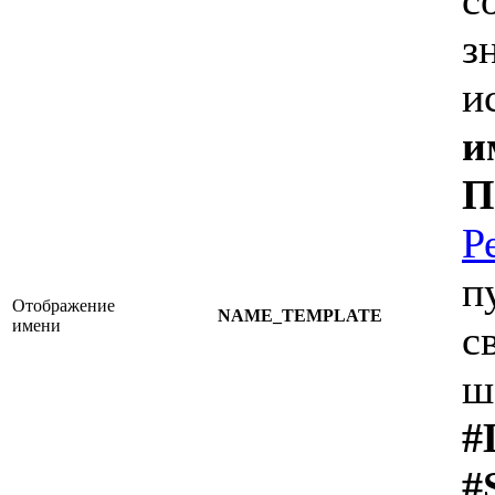
з
и
и
П
Р
п
Отображение
NAME_TEMPLATE
имени
с
ш
#
#