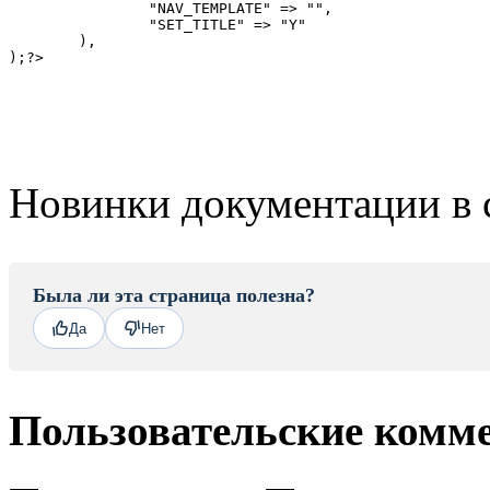
		"NAV_TEMPLATE" => "",

		"SET_TITLE" => "Y"

	),

Новинки документации в 
Была ли эта страница полезна?
Да
Нет
Пользовательские комм