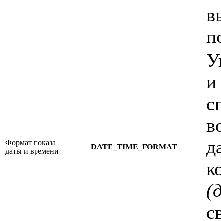
в
п
У
и
с
в
д
Формат показа
DATE_TIME_FORMAT
даты и времени
к
(
с