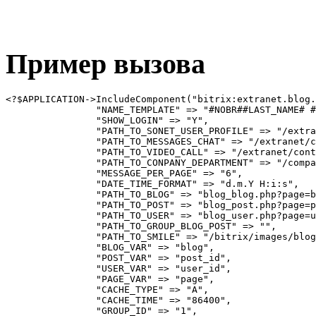
Пример вызова
<?$APPLICATION->IncludeComponent("bitrix:extranet.blog.
		"NAME_TEMPLATE" => "#NOBR##LAST_NAME# #NAME##/NOBR#",

		"SHOW_LOGIN" => "Y",

		"PATH_TO_SONET_USER_PROFILE" => "/extranet/contacts/personal/user/#user_id#/",

		"PATH_TO_MESSAGES_CHAT" => "/extranet/contacts/personal/messages/chat/#user_id#/",

		"PATH_TO_VIDEO_CALL" => "/extranet/contacts/personal/video/#user_id#/",

		"PATH_TO_CONPANY_DEPARTMENT" => "/company/structure.php?set_filter_structure=Y&structure_UF_DEPARTMENT=#ID#",

		"MESSAGE_PER_PAGE" => "6",

		"DATE_TIME_FORMAT" => "d.m.Y H:i:s",

		"PATH_TO_BLOG" => "blog_blog.php?page=blog&blog=#blog#",

		"PATH_TO_POST" => "blog_post.php?page=post&blog=#blog&post_id=#post_id#",

		"PATH_TO_USER" => "blog_user.php?page=user&user_id=#user_id#",

		"PATH_TO_GROUP_BLOG_POST" => "",

		"PATH_TO_SMILE" => "/bitrix/images/blog/smile/",

		"BLOG_VAR" => "blog",

		"POST_VAR" => "post_id",

		"USER_VAR" => "user_id",

		"PAGE_VAR" => "page",

		"CACHE_TYPE" => "A",

		"CACHE_TIME" => "86400",

		"GROUP_ID" => "1",
