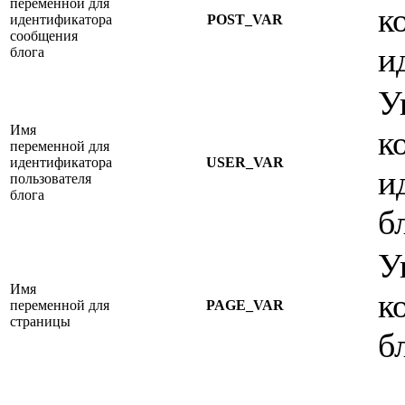
переменной для
к
идентификатора
POST_VAR
сообщения
и
блога
У
Имя
к
переменной для
идентификатора
USER_VAR
и
пользователя
блога
б
У
Имя
к
переменной для
PAGE_VAR
страницы
б