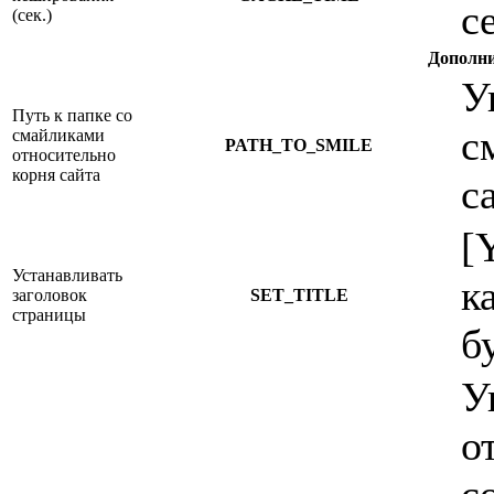
с
(сек.)
Дополни
У
Путь к папке со
с
смайликами
PATH_TO_SMILE
относительно
корня сайта
с
[
Устанавливать
к
заголовок
SET_TITLE
страницы
б
У
о
с