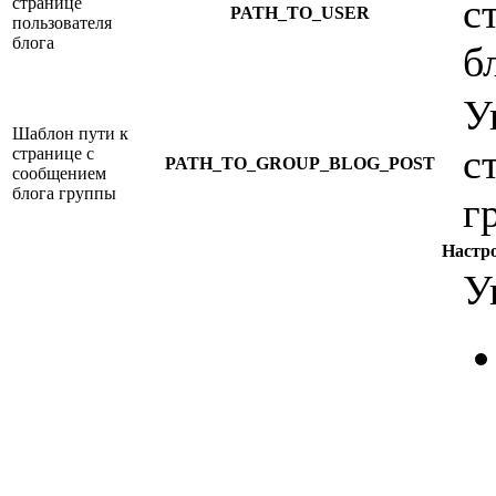
с
странице
PATH_TO_USER
пользователя
блога
б
У
Шаблон пути к
с
странице с
PATH_TO_GROUP_BLOG_POST
сообщением
блога группы
г
Настр
У