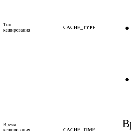
Тип
CACHE_TYPE
кеширования
В
Время
кеширования
CACHE_TIME