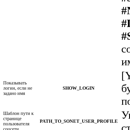
#
#
#
с
и
[
Показывать
б
логин, если не
SHOW_LOGIN
задано имя
п
У
Шаблон пути к
странице
PATH_TO_SONET_USER_PROFILE
пользователя
с
соцсети