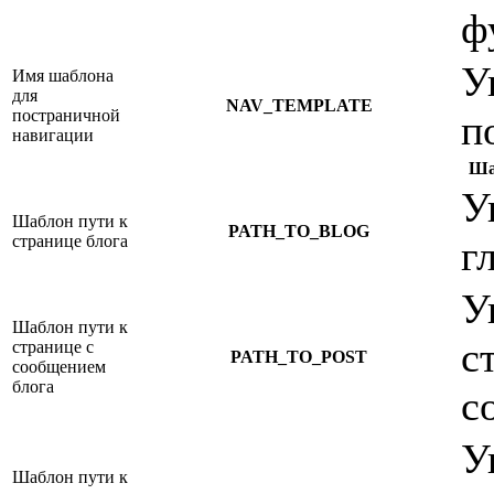
ф
У
Имя шаблона
для
NAV_TEMPLATE
постраничной
п
навигации
Ша
У
Шаблон пути к
PATH_TO_BLOG
странице блога
г
У
Шаблон пути к
с
странице с
PATH_TO_POST
сообщением
блога
с
У
Шаблон пути к