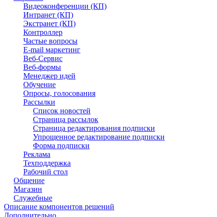
Видеоконференции (КП)
Интранет (КП)
Экстранет (КП)
Контроллер
Частые вопросы
E-mail маркетинг
Веб-Сервис
Веб-формы
Менеджер идей
Обучение
Опросы, голосования
Рассылки
Список новостей
Страница рассылок
Страница редактирования подписки
Упрощенное редактирование подписки
Форма подписки
Реклама
Техподдержка
Рабочий стол
Общение
Магазин
Служебные
Описание компонентов решений
Дополнительно