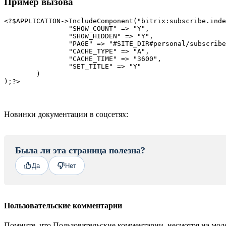
Пример вызова
<?$APPLICATION->IncludeComponent("bitrix:subscribe.inde
		"SHOW_COUNT" => "Y", 

		"SHOW_HIDDEN" => "Y", 

		"PAGE" => "#SITE_DIR#personal/subscribe/subscr_edit.php", 

		"CACHE_TYPE" => "A", 

		"CACHE_TIME" => "3600", 

		"SET_TITLE" => "Y" 

	)

Новинки документации в соцсетях:
Была ли эта страница полезна?
Да
Нет
Пользовательские комментарии
Помните, что Пользовательские комментарии, несмотря на моде