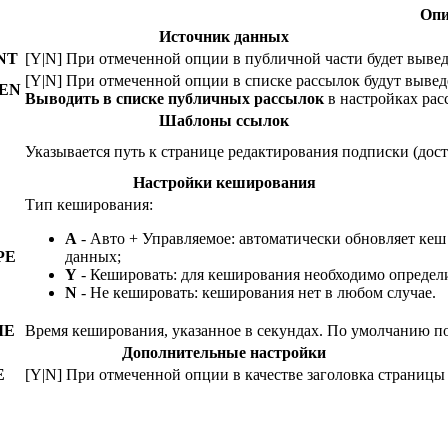
Опи
Источник данных
NT
[Y|N] При отмеченной опции в публичной части будет выве
[Y|N] При отмеченной опции в списке рассылок будут вывед
EN
Выводить в списке публичных рассылок
в настройках рас
Шаблоны ссылок
Указывается путь к странице редактирования подписки (дос
Настройки кеширования
Тип кеширования:
A
- Авто + Управляемое: автоматически обновляет кеш
PE
данных;
Y
- Кешировать: для кеширования необходимо определ
N
- Не кешировать: кеширования нет в любом случае.
ME
Время кеширования, указанное в секундах. По умолчанию по
Дополнительные настройки
E
[Y|N] При отмеченной опции в качестве заголовка страницы