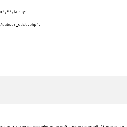
x","",Array(

рацию, не являются официальной документацией. Ответственност