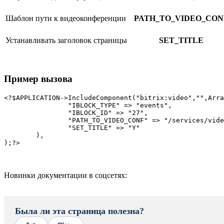
Шаблон пути к видеоконференции
PATH_TO_VIDEO_CON
Устанавливать заголовок страницы
SET_TITLE
Пример вызова
<?$APPLICATION->IncludeComponent("bitrix:video","",Arra
		"IBLOCK_TYPE" => "events",

		"IBLOCK_ID" => "27",

		"PATH_TO_VIDEO_CONF" => "/services/video/detail.php?ID=#ID#",

		"SET_TITLE" => "Y"

	),

Новинки документации в соцсетях:
Была ли эта страница полезна?