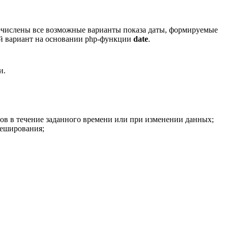
ечислены все возможные варианты показа даты, формируемые
й вариант на основании php-функции
date
.
и.
ов в течение заданного времени или при изменении данных;
кеширования;