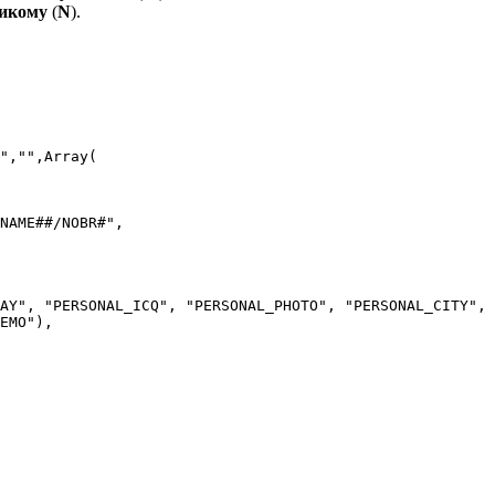
икому
(
N
).
","",Array(
