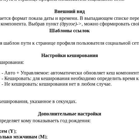
Внешний вид
ается формат показа даты и времени. В выпадающем списке пер
 компонента. Выбрав пункт
(другое)->
, можно сформировать сво
Шаблоны ссылок
ся шаблон пути к странице профиля пользователя социальной сет
Настройки кеширования
ширования:
A
- Авто + Управляемое: автоматически обновляет кеш компонент
Y
- Кешировать: для кеширования необходимо определить время 
N
- Не кешировать: кеширования нет в любом случае.
кеширования, указанное в секундах.
Дополнительные настройки
пределяет кому показываеть год рождения:
сем
(
Y
);
олько мужчинам
(
M
);