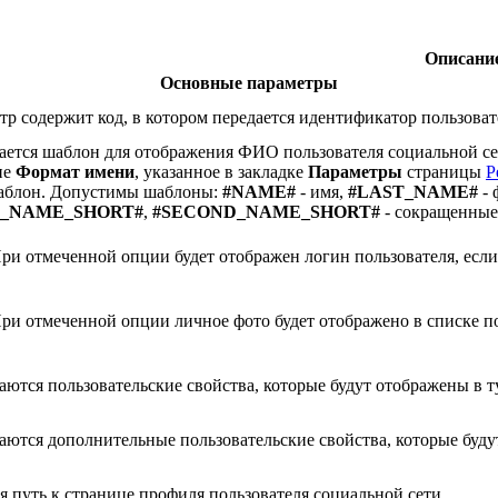
Описани
Основные параметры
тр содержит код, в котором передается идентификатор пользоват
ается шаблон для отображения ФИО пользователя социальной се
ие
Формат имени
, указанное в закладке
Параметры
страницы
Р
аблон. Допустимы шаблоны:
#NAME#
- имя,
#LAST_NAME#
- 
T_NAME_SHORT#
,
#SECOND_NAME_SHORT#
- сокращенные 
При отмеченной опции будет отображен логин пользователя, если
При отмеченной опции личное фото будет отображено в списке п
аются пользовательские свойства, которые будут отображены в т
аются дополнительные пользовательские свойства, которые буду
ся путь к странице профиля пользователя социальной сети.