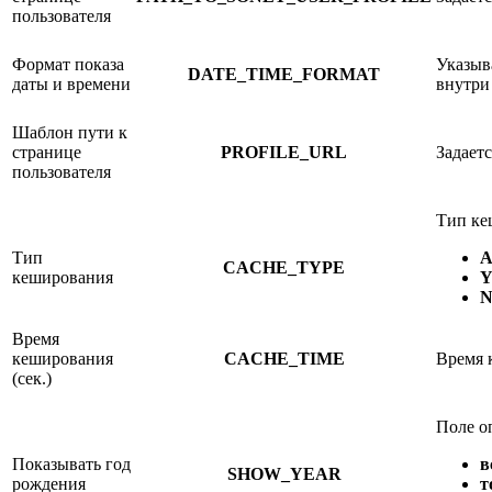
пользователя
Формат показа
Указыв
DATE_TIME_FORMAT
даты и времени
внутри
Шаблон пути к
странице
PROFILE_URL
Задает
пользователя
Тип ке
Тип
CACHE_TYPE
кеширования
Время
кеширования
CACHE_TIME
Время 
(сек.)
Поле о
Показывать год
в
SHOW_YEAR
рождения
т