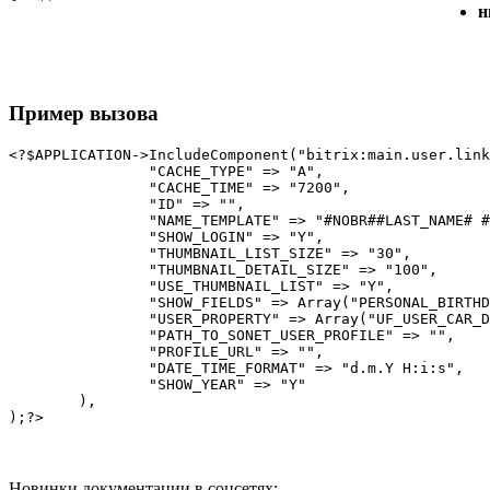
н
Пример вызова
<?$APPLICATION->IncludeComponent("bitrix:main.user.link
		"CACHE_TYPE" => "A",

		"CACHE_TIME" => "7200",

		"ID" => "",

		"NAME_TEMPLATE" => "#NOBR##LAST_NAME# #NAME##/NOBR#",

		"SHOW_LOGIN" => "Y",

		"THUMBNAIL_LIST_SIZE" => "30",

		"THUMBNAIL_DETAIL_SIZE" => "100",

		"USE_THUMBNAIL_LIST" => "Y",

		"SHOW_FIELDS" => Array("PERSONAL_BIRTHDAY", "PERSONAL_ICQ", "PERSONAL_PHOTO", "PERSONAL_CITY", "WORK_COMPANY", "WORK_POSITION"),

		"USER_PROPERTY" => Array("UF_USER_CAR_DEMO"),

		"PATH_TO_SONET_USER_PROFILE" => "",

		"PROFILE_URL" => "",

		"DATE_TIME_FORMAT" => "d.m.Y H:i:s",

		"SHOW_YEAR" => "Y"

	),

Новинки документации в соцсетях: