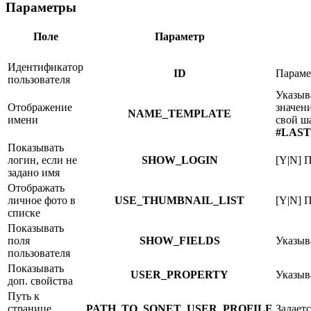
Параметры
Поле
Параметр
Идентификатор
ID
Параме
пользователя
Указыв
Отображение
значен
NAME_TEMPLATE
имени
свой ш
#LAS
Показывать
логин, если не
SHOW_LOGIN
[Y|N] 
задано имя
Отображать
личное фото в
USE_THUMBNAIL_LIST
[Y|N] 
списке
Показывать
поля
SHOW_FIELDS
Указыв
пользователя
Показывать
USER_PROPERTY
Указыв
доп. свойства
Путь к
странице
PATH_TO_SONET_USER_PROFILE
Задает