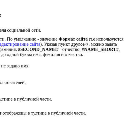
е
еля социальной сети.
ти. По умолчанию - значение
Формат сайта
(т.е используются
едактирование сайта
). Указав пункт
другое->
, можно задать
фамилия,
#SECOND_NAME#
- отчество,
#NAME_SHORT#
,
до одной буквы имя, фамилия и отчество.
 не задано имя.
ользователей.
ултипе в публичной части.
т отображены в тултипе в публичной части.