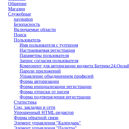
Общение
Магазин
Служебные
navigation
Безопасность
Включаемые области
Поиск
Пользователь
Имя пользователя с тултипом
Настраиваемая регистрация
Параметры пользователя
Запрос согласия пользователя
Компонент для авторизации виджета Битрикс24.Онлай
Пароли приложений
Управление объединением профилей
Форма авторизации
Форма инициализации регистрации
Форма отписки от писем
Форма подтверждения регистрации
Статистика
Соц. закладки и сети
Упрощенный HTML-редактор
Форма обратной связи
Элемент управления "Календарь"
Элемент управления "Палитра"