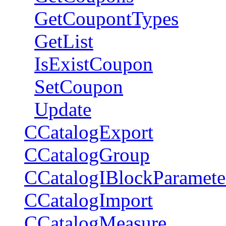
GetCoupontTypes
GetList
IsExistCoupon
SetCoupon
Update
CCatalogExport
CCatalogGroup
CCatalogIBlockParamete
CCatalogImport
CCatalogMeasure