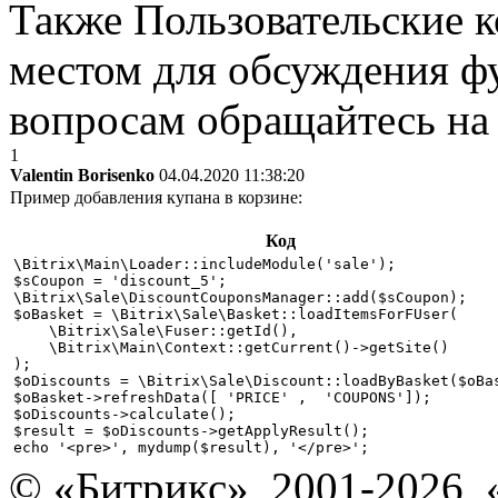
Также Пользовательские 
местом для обсуждения ф
вопросам обращайтесь н
1
Valentin Borisenko
04.04.2020 11:38:20
Пример добавления купана в корзине:
Код
\Bitrix\Main\Loader::includeModule('sale');

$sCoupon = 'discount_5';

\Bitrix\Sale\DiscountCouponsManager::add($sCoupon);

$oBasket = \Bitrix\Sale\Basket::loadItemsForFUser(

    \Bitrix\Sale\Fuser::getId(),

    \Bitrix\Main\Context::getCurrent()->getSite()

);

$oDiscounts = \Bitrix\Sale\Discount::loadByBasket($oBas
$oBasket->refreshData([ 'PRICE' ,  'COUPONS']);

$oDiscounts->calculate();

$result = $oDiscounts->getApplyResult();

© «Битрикс», 2001-2026, 