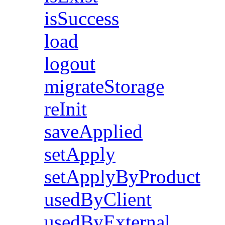
isSuccess
load
logout
migrateStorage
reInit
saveApplied
setApply
setApplyByProduct
usedByClient
usedByExternal