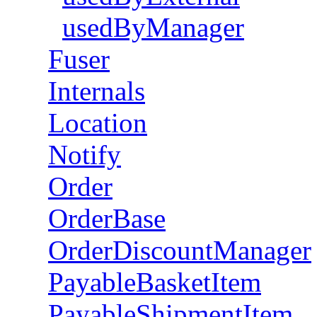
usedByManager
Fuser
Internals
Location
Notify
Order
OrderBase
OrderDiscountManager
PayableBasketItem
PayableShipmentItem