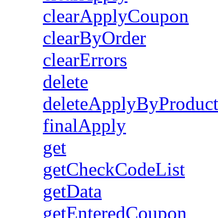
clearApplyCoupon
clearByOrder
clearErrors
delete
deleteApplyByProduc
finalApply
get
getCheckCodeList
getData
getEnteredCoupon