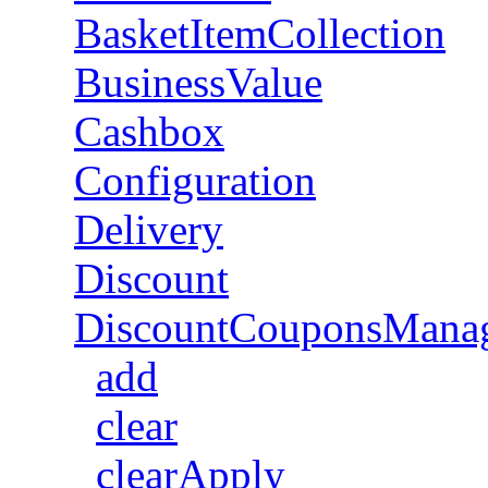
BasketItemCollection
BusinessValue
Cashbox
Configuration
Delivery
Discount
DiscountCouponsMana
add
clear
clearApply