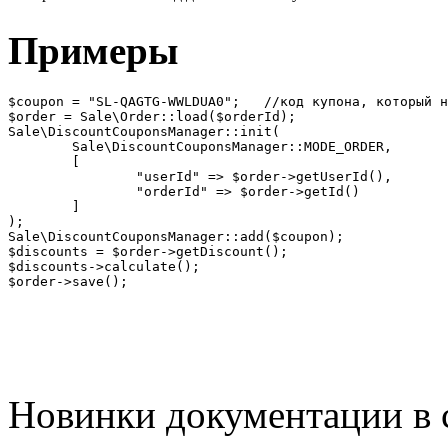
Примеры
$coupon = "SL-QAGTG-WWLDUA0";	//код купона, который нужно учесть в заказе

$order = Sale\Order::load($orderId);

Sale\DiscountCouponsManager::init(

	Sale\DiscountCouponsManager::MODE_ORDER,

	[

		"userId" => $order->getUserId(),

		"orderId" => $order->getId()

	]

);

Sale\DiscountCouponsManager::add($coupon);

$discounts = $order->getDiscount();

$discounts->calculate();

$order->save();
Новинки документации в 