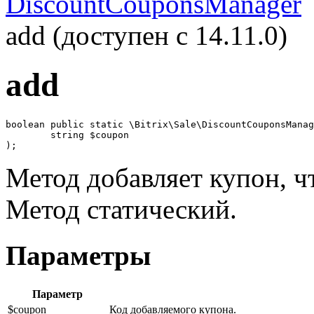
DiscountCouponsManager
add (доступен с 14.11.0)
add
boolean public static \Bitrix\Sale\DiscountCouponsManag
	string $coupon

);
Метод добавляет купон, чт
Метод статический.
Параметры
Параметр
$coupon
Код добавляемого купона.