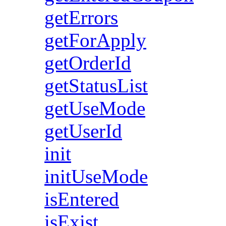
getErrors
getForApply
getOrderId
getStatusList
getUseMode
getUserId
init
initUseMode
isEntered
isExist