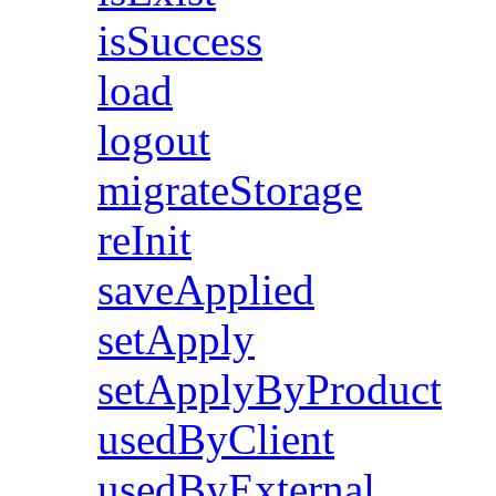
isSuccess
load
logout
migrateStorage
reInit
saveApplied
setApply
setApplyByProduct
usedByClient
usedByExternal