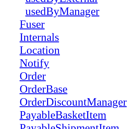
usedByManager
Fuser
Internals
Location
Notify
Order
OrderBase
OrderDiscountManager
PayableBasketItem
PayableShipmentItem