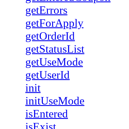
getErrors
getForApply
getOrderId
getStatusList
getUseMode
getUserId
init
initUseMode
isEntered
isExist