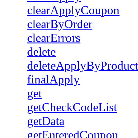
clearApplyCoupon
clearByOrder
clearErrors
delete
deleteApplyByProduc
finalApply
get
getCheckCodeList
getData
getEnteredCoupon