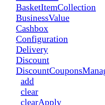
BasketItemCollection
BusinessValue
Cashbox
Configuration
Delivery
Discount
DiscountCouponsMana
add
clear
clearApply