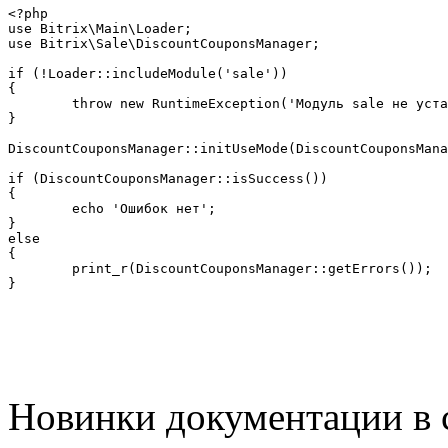
<?php

use Bitrix\Main\Loader;

use Bitrix\Sale\DiscountCouponsManager;

if (!Loader::includeModule('sale'))

{

	throw new RuntimeException('Модуль sale не установлен');

}

DiscountCouponsManager::initUseMode(DiscountCouponsMana
if (DiscountCouponsManager::isSuccess())

{

	echo 'Ошибок нет';

}

else

{

	print_r(DiscountCouponsManager::getErrors());

}
Новинки документации в 