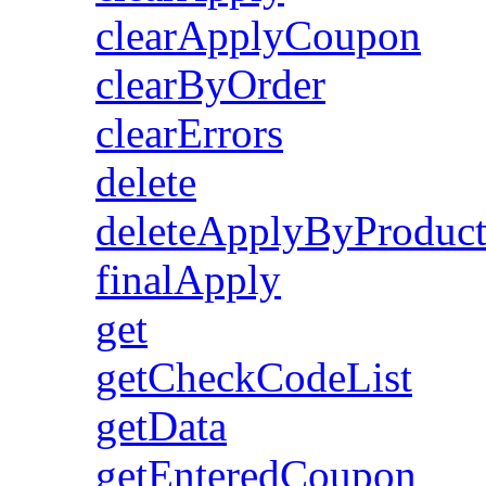
clearApplyCoupon
clearByOrder
clearErrors
delete
deleteApplyByProduc
finalApply
get
getCheckCodeList
getData
getEnteredCoupon