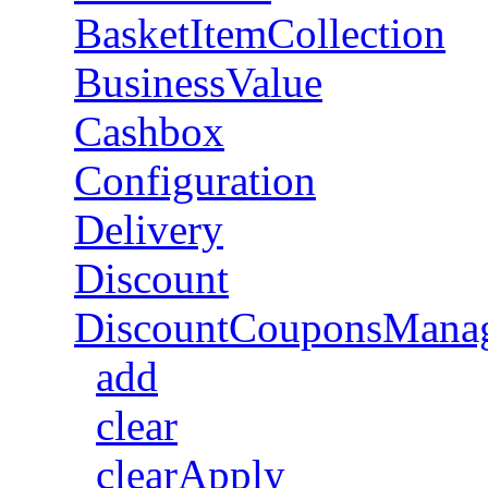
BasketItemCollection
BusinessValue
Cashbox
Configuration
Delivery
Discount
DiscountCouponsMana
add
clear
clearApply