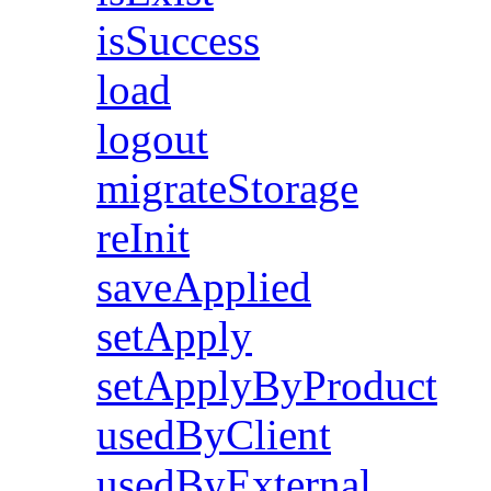
isSuccess
load
logout
migrateStorage
reInit
saveApplied
setApply
setApplyByProduct
usedByClient
usedByExternal