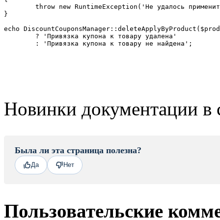
	throw new RuntimeException('Не удалось применить купон к товару');

}

echo DiscountCouponsManager::deleteApplyByProduct($prod
	? 'Привязка купона к товару удалена'

	: 'Привязка купона к товару не найдена';
Новинки документации в 
Была ли эта страница полезна?
Да
Нет
Пользовательские комм