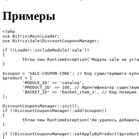
Примеры
<?php

use Bitrix\Main\Loader;

use Bitrix\Sale\DiscountCouponsManager;

if (!Loader::includeModule('sale'))

{

	throw new RuntimeException('Модуль sale не установлен');

}

$coupon = 'SALE-COUPON-CODE'; // Код существующего купо
$product = [

	'MODULE_ID' => 'catalog',

	'PRODUCT_ID' => 100, // Идентификатор существующего товара

	'BASKET_ID' => 'basket_item_1', // Код позиции корзины

];

DiscountCouponsManager::init();

if (!DiscountCouponsManager::add($coupon))

{

	throw new RuntimeException('Не удалось добавить купон');

}

if (!DiscountCouponsManager::setApplyByProduct($product
{
