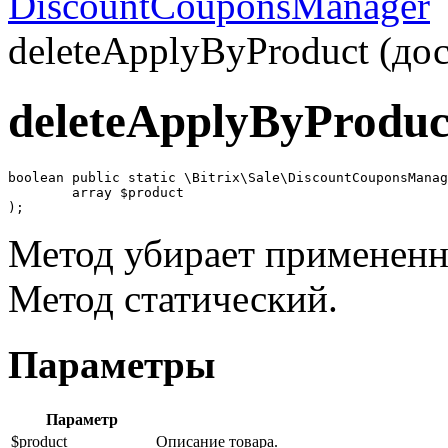
DiscountCouponsManager
deleteApplyByProduct (дос
deleteApplyByProduc
boolean public static \Bitrix\Sale\DiscountCouponsManag
	array $product

);
Метод убирает примененн
Метод статический.
Параметры
Параметр
$product
Описание товара.