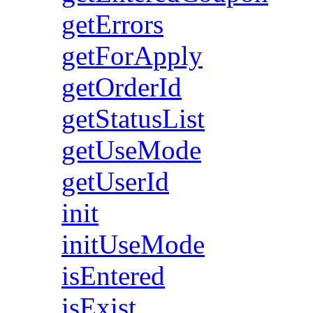
getErrors
getForApply
getOrderId
getStatusList
getUseMode
getUserId
init
initUseMode
isEntered
isExist