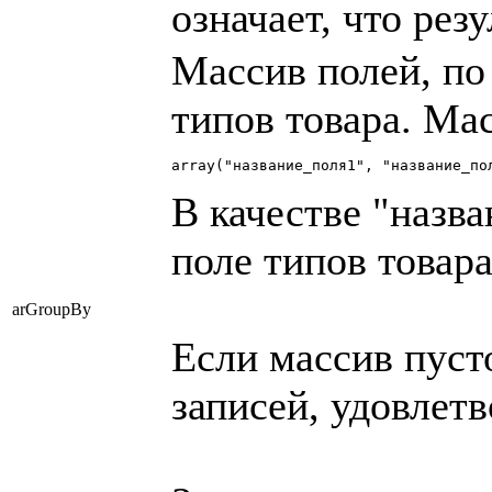
означает, что рез
Массив полей, по
типов товара. Ма
array("название_поля1", "название_по
В качестве "назв
поле типов товара
arGroupBy
Если массив пусто
записей, удовлет