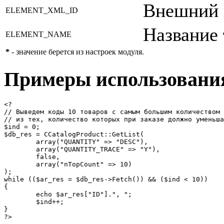
Внешний к
ELEMENT_XML_ID
Название 
ELEMENT_NAME
*
- значение берется из настроек модуля.
Примеры использовани
<?

// Выведем коды 10 товаров с самым большим количеством 
// из тех, количество которых при заказе должно уменьша
$ind = 0;

$db_res = CCatalogProduct::GetList(

	array("QUANTITY" => "DESC"),

	array("QUANTITY_TRACE" => "Y"),

	false,

	array("nTopCount" => 10)

);

while (($ar_res = $db_res->Fetch()) && ($ind < 10))

{

	echo $ar_res["ID"].", ";

	$ind++;

}

?>