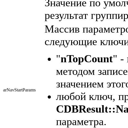
Значение по умо
результат группир
Массив параметр
следующие ключи
"
nTopCount
" 
методом записе
значением этог
arNavStartParams
любой ключ, п
CDBResult::N
параметра.