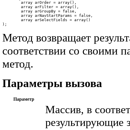
	array arOrder = array(),

	array arFilter = array(),

	array arGroupBy = false,

	array arNavStartParams = false,

	array arSelectFields = array()

);
Метод возвращает результ
соответствии со своими п
метод.
Параметры вызова
Параметр
Массив, в соотве
результирующие з