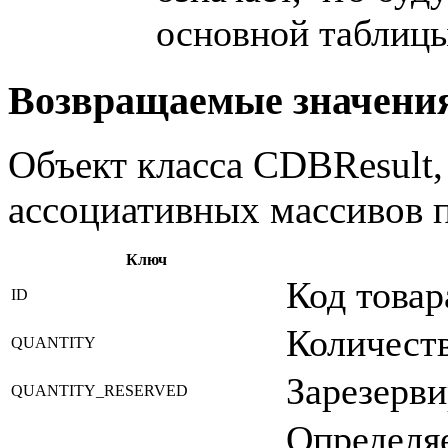
основной таблицы
Возвращаемые значени
Объект класса CDBResult,
ассоциативных массивов п
Ключ
Код товар
ID
Количеств
QUANTITY
Зарезерви
QUANTITY_RESERVED
Определяе