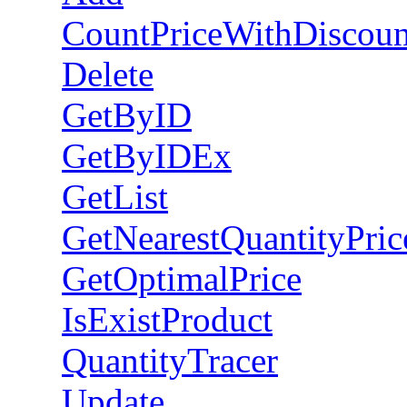
CountPriceWithDiscoun
Delete
GetByID
GetByIDEx
GetList
GetNearestQuantityPric
GetOptimalPrice
IsExistProduct
QuantityTracer
Update