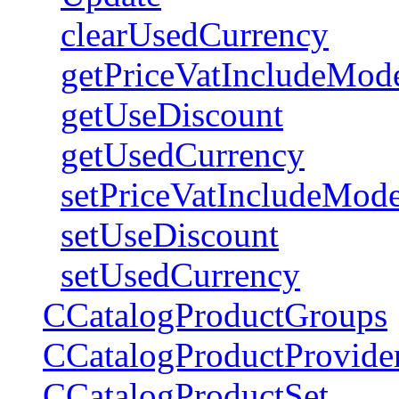
clearUsedCurrency
getPriceVatIncludeMod
getUseDiscount
getUsedCurrency
setPriceVatIncludeMod
setUseDiscount
setUsedCurrency
CCatalogProductGroups
CCatalogProductProvide
CCatalogProductSet