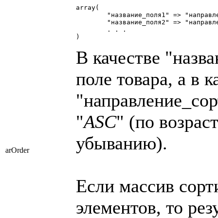
array(

	"название_поля1" => "направление_сортировки1",

	"название_поля2" => "направление_сортировки2",

	. . .

)
В качестве "назв
поле товара, а в к
"направление_со
"
ASC
" (по возрас
убыванию).
arOrder
Если массив сорт
элементов, то ре