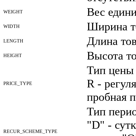
Вес едини
WEIGHT
Ширина то
WIDTH
Длина тов
LENGTH
Высота то
HEIGHT
Тип цены 
R - регул
PRICE_TYPE
пробная п
Тип перио
"D" - сут
RECUR_SCHEME_TYPE