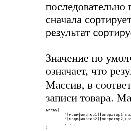
последовательно п
сначала сортируе
результат сортиру
Значение по умолч
означает, что рез
Массив, в соотве
записи товара. Ма
array(

	"[модификатор1][оператор1]название_поля1" => "значение1",

	"[модификатор2][оператор2]название_поля2" => "значение2",

	. . .

)