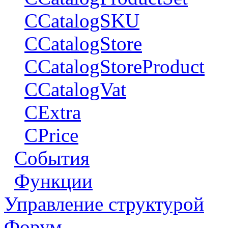
CCatalogSKU
CCatalogStore
CCatalogStoreProduct
CCatalogVat
CExtra
CPrice
События
Функции
Управление структурой
Форум