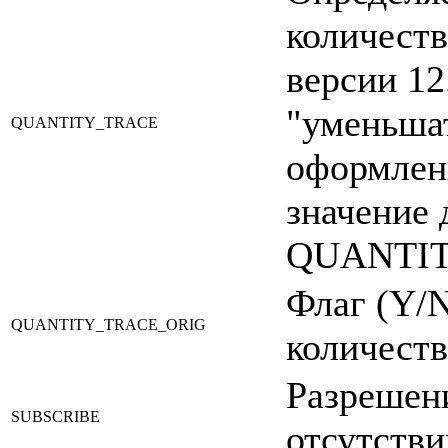
количеств
версии 12
"уменьша
QUANTITY_TRACE
оформлени
значение 
QUANTIT
Флаг (Y/
QUANTITY_TRACE_ORIG
количеств
Разрешени
SUBSCRIBE
отсутстви