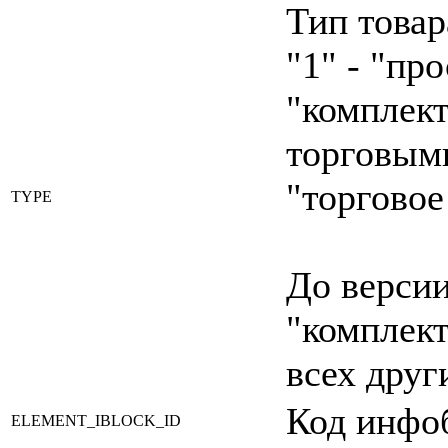
Тип товар
"1" - "про
"комплект"
торговыми
"торговое
TYPE
До версии
"комплект
всех друг
Код инфоб
ELEMENT_IBLOCK_ID