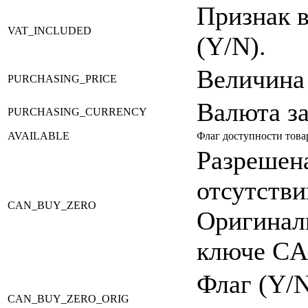
Признак 
VAT_INCLUDED
(Y/N).
Величина
PURCHASING_PRICE
Валюта з
PURCHASING_CURRENCY
AVAILABLE
Флаг доступности товар
Разрешена
отсутстви
CAN_BUY_ZERO
Оригиналь
ключе C
Флаг (Y/
CAN_BUY_ZERO_ORIG