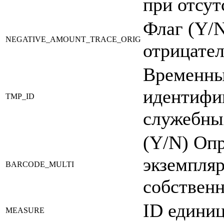
при отсут
Флаг (Y/
NEGATIVE_AMOUNT_TRACE_ORIG
отрицател
Временны
идентифи
TMP_ID
служебны
(Y/N) Оп
экземпляр
BARCODE_MULTI
собствен
ID едини
MEASURE