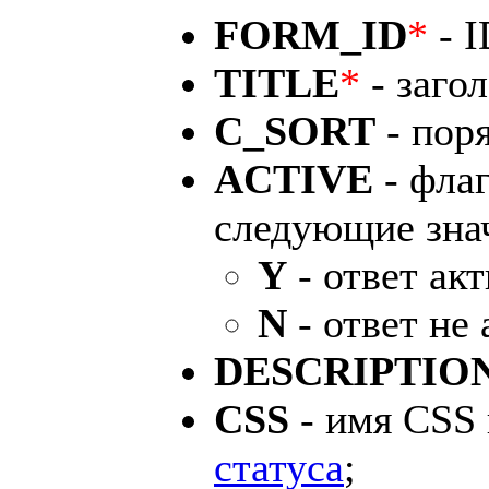
FORM_ID
*
- 
TITLE
*
- заго
C_SORT
- пор
ACTIVE
- фла
следующие зна
Y
- ответ акт
N
- ответ не
DESCRIPTIO
CSS
- имя CSS 
статуса
;