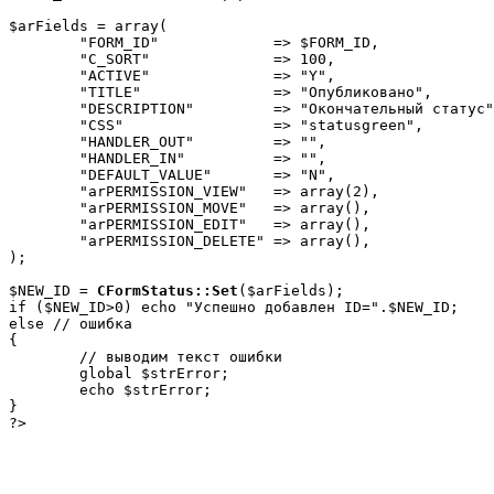
$arFields = array(

	"FORM_ID"             => $FORM_ID,               // ID веб-формы

	"C_SORT"              => 100,                    // порядок сортировки

	"ACTIVE"              => "Y",                    // статус активен

	"TITLE"               => "Опубликовано",         // заголовок статуса

	"DESCRIPTION"         => "Окончательный статус", // описание статуса

	"CSS"                 => "statusgreen",          // CSS класс

	"HANDLER_OUT"         => "",                     // обработчик

	"HANDLER_IN"          => "",                     // обработчик

	"DEFAULT_VALUE"       => "N",                    // не по умолчанию

	"arPERMISSION_VIEW"   => array(2),               // право просмотра для всех

	"arPERMISSION_MOVE"   => array(),                // право перевода только админам

	"arPERMISSION_EDIT"   => array(),                // право редактирование для админам

	"arPERMISSION_DELETE" => array(),                // право удаления только админам

);

$NEW_ID = 
CFormStatus::Set
($arFields);

if ($NEW_ID>0) echo "Успешно добавлен ID=".$NEW_ID;

else // ошибка

{

	// выводим текст ошибки

	global $strError;

	echo $strError;

}

?>