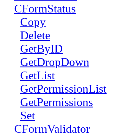
CFormStatus
Copy
Delete
GetByID
GetDropDown
GetList
GetPermissionList
GetPermissions
Set
CFormValidator