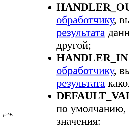
HANDLER_O
обработчику
, 
результата
дан
другой;
HANDLER_IN
обработчику
, 
результата
како
DEFAULT_VA
по умолчанию,
fields
значения: