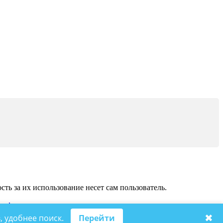
ь за их использование несет сам пользователь.
на
форумы
.
✖
, удобнее поиск.
Перейти