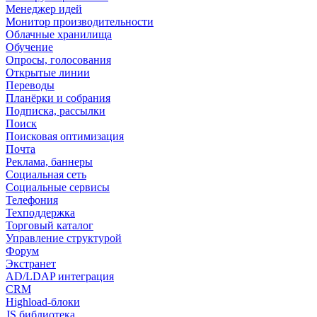
Менеджер идей
Монитор производительности
Облачные хранилища
Обучение
Опросы, голосования
Открытые линии
Переводы
Планёрки и собрания
Подписка, рассылки
Поиск
Поисковая оптимизация
Почта
Реклама, баннеры
Социальная сеть
Социальные сервисы
Телефония
Техподдержка
Торговый каталог
Управление структурой
Форум
Экстранет
AD/LDAP интеграция
CRM
Highload-блоки
JS библиотека