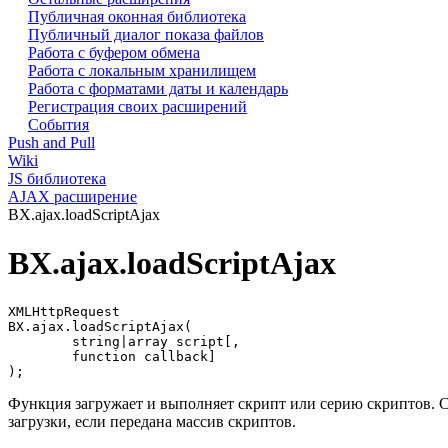
Публичная оконная библиотека
Публичный диалог показа файлов
Работа с буфером обмена
Работа с локальным хранилищем
Работа с форматами даты и календарь
Регистрация своих расширений
События
Push and Pull
Wiki
JS библиотека
AJAX расширение
BX.ajax.loadScriptAjax
BX.ajax.loadScriptAjax
XMLHttpRequest 

BX.ajax.loadScriptAjax(

	string|array script[,

	function callback]

);
Функция загружает и выполняет скрипт или серию скриптов. 
загрузки, если передана массив скриптов.