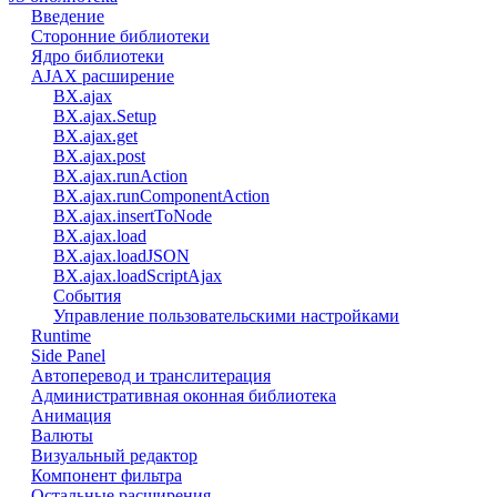
Введение
Сторонние библиотеки
Ядро библиотеки
AJAX расширение
BX.ajax
BX.ajax.Setup
BX.ajax.get
BX.ajax.post
BX.ajax.runAction
BX.ajax.runComponentAction
BX.ajax.insertToNode
BX.ajax.load
BX.ajax.loadJSON
BX.ajax.loadScriptAjax
События
Управление пользовательскими настройками
Runtime
Side Panel
Автоперевод и транслитерация
Административная оконная библиотека
Анимация
Валюты
Визуальный редактор
Компонент фильтра
Остальные расширения