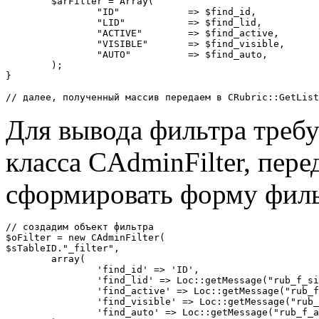
	$arFilter = Array(

		"ID"		=> $find_id,

		"LID"		=> $find_lid,

		"ACTIVE"	=> $find_active,

		"VISIBLE"	=> $find_visible,

		"AUTO"		=> $find_auto,

	);

}

// далее, полученный массив передаем в CRubric::GetList
Для вывода фильтра требу
класса CAdminFilter, пере
сформировать форму филь
// создадим объект фильтра

$oFilter = new CAdminFilter(

$sTableID."_filter",

	array(

		'find_id' => 'ID',

		'find_lid' => Loc::getMessage("rub_f_site"),

		'find_active' => Loc::getMessage("rub_f_active"),

		'find_visible' => Loc::getMessage("rub_f_public"),

		'find_auto' => Loc::getMessage("rub_f_auto"),
