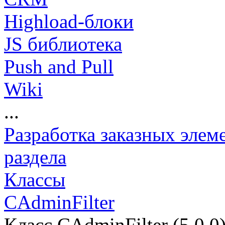
Highload-блоки
JS библиотека
Push and Pull
Wiki
...
Разработка заказных элем
раздела
Классы
CAdminFilter
Класс CAdminFilter (5.0.0