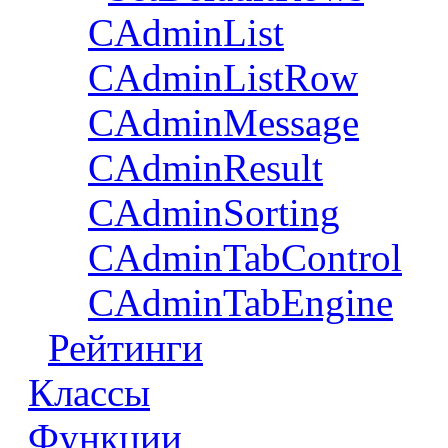
CAdminList
CAdminListRow
CAdminMessage
CAdminResult
CAdminSorting
CAdminTabControl
CAdminTabEngine
Рейтинги
Классы
Функции