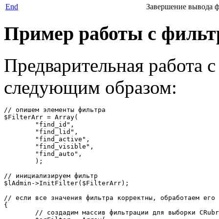
End
Завершение вывода ф
Пример работы с фильт
Предварительная работа с
следующим образом:
// опишем элементы фильтра

$FilterArr = Array(

	"find_id",

	"find_lid",

	"find_active",

	"find_visible",

	"find_auto",

	);

// инициализируем фильтр

$lAdmin->InitFilter($FilterArr);

// если все значения фильтра корректны, обработаем его

{

	// создадим массив фильтрации для выборки CRubric::GetList() на основе значений фильтра
