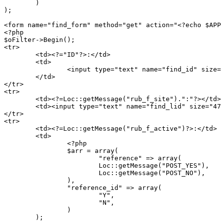
	)

);

<form name="find_form" method="get" action="<?echo $APP
<?php

$oFilter->Begin();

<tr>

	<td><?="ID"?>:</td>

	<td>

		<input type="text" name="find_id" size="47" value="<?echo htmlspecialchars($find_id)?>">

	</td>

</tr>

<tr>

	<td><?=Loc::getMessage("rub_f_site").":"?></td>

	<td><input type="text" name="find_lid" size="47" value="<?echo htmlspecialchars($find_lid)?>"></td>

</tr>

<tr>

	<td><?=Loc::getMessage("rub_f_active")?>:</td>

	<td>

		<?php

		$arr = array(

			"reference" => array(

			Loc::getMessage("POST_YES"),

			Loc::getMessage("POST_NO"),

		),

		"reference_id" => array(

			"Y",

			"N",

		)

	);
