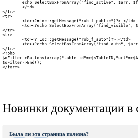
	echo SelectBoxFromArray("find_active", $arr, $find_active, Loc::getMessage("POST_ALL"), "");

	</td>

</tr>

<tr>

	<td><?=Loc::getMessage("rub_f_public")?>:</td>

	<td><?echo SelectBoxFromArray("find_visible", $arr, $find_visible, Loc::getMessage("POST_ALL"), "");?></td>

</tr>

<tr>

	<td><?=Loc::getMessage("rub_f_auto")?>:</td>

	<td><?echo SelectBoxFromArray("find_auto", $arr, $find_auto, Loc::getMessage("POST_ALL"), "");?></td>

</tr>

<?php

$oFilter->Buttons(array("table_id"=>$sTableID,"url"=>$A
$oFilter->End();

</form>
Новинки документации в 
Была ли эта страница полезна?