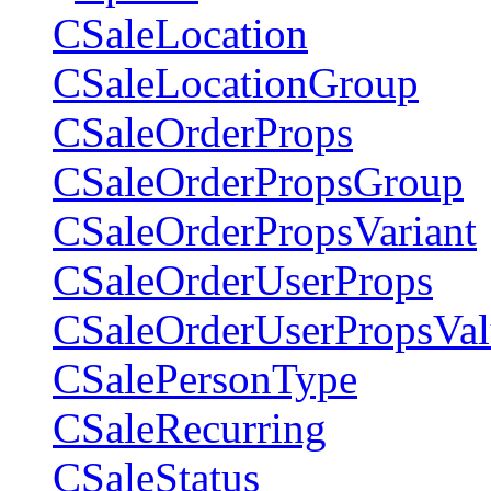
CSaleLocation
CSaleLocationGroup
CSaleOrderProps
CSaleOrderPropsGroup
CSaleOrderPropsVariant
CSaleOrderUserProps
CSaleOrderUserPropsVal
CSalePersonType
CSaleRecurring
CSaleStatus