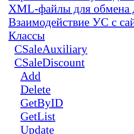
XML-файлы для обмена
Взаимодействие УС с са
Классы
CSaleAuxiliary
CSaleDiscount
Add
Delete
GetByID
GetList
Update