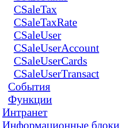
CSaleTax
CSaleTaxRate
CSaleUser
CSaleUserAccount
CSaleUserCards
CSaleUserTransact
События
Функции
Интранет
Информационные блоки