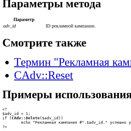
Параметры метода
Параметр
adv_id
ID рекламной кампании.
Смотрите также
Термин "Рекламная кам
CAdv::Reset
Примеры использовани
<?

$adv_id = 1;

if (
CAdv::Delete
($adv_id)) 

	echo "Рекламная кампания #".$adv_id." успешно удалена.";

?>