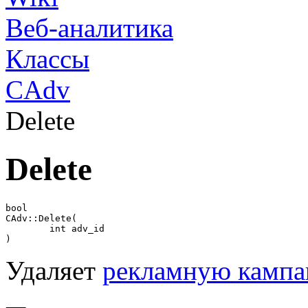
Веб-аналитика
Классы
CAdv
Delete
Delete
bool

CAdv::Delete(

	int adv_id

)
Удаляет
рекламную камп