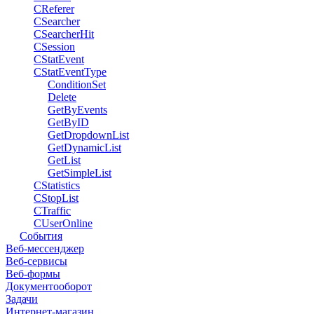
CReferer
CSearcher
CSearcherHit
CSession
CStatEvent
CStatEventType
ConditionSet
Delete
GetByEvents
GetByID
GetDropdownList
GetDynamicList
GetList
GetSimpleList
CStatistics
CStopList
CTraffic
CUserOnline
События
Веб-мессенджер
Веб-сервисы
Веб-формы
Документооборот
Задачи
Интернет-магазин