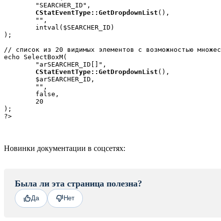
	"SEARCHER_ID", 

CStatEventType::GetDropdownList
(), 

	"", 

	intval($SEARCHER_ID)

);

// список из 20 видимых элементов с возможностью множес
echo SelectBoxM(

	"arSEARCHER_ID[]", 

CStatEventType::GetDropdownList
(), 

	$arSEARCHER_ID, 

	"", 

	false, 

	20

);

?>
Новинки документации в соцсетях:
Была ли эта страница полезна?
Да
Нет