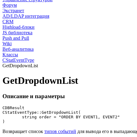
Форум
Экстранет
AD/LDAP интеграция
CRM
Highload-блоки
JS библиотека
Push and Pull
Wiki
Веб-аналитика
Классы
CStatEventType
GetDropdownList
GetDropdownList
Описание и параметры
CDBResult

CStatEventType::GetDropdownList(

	string order = "ORDER BY EVENT1, EVENT2"

)
Возвращает список
типов событий
для вывода его в выпадаю