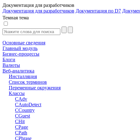
Документация для разработчиков
Документация для разработчиков
Документация по D7
Докуме
Темная тема
Основные сведения
Главный модуль
Бизнес-процессы
Блоги
Валюты
Веб-аналитика
Инсталляция
Список терминов
Переменные окружения
Классы
CAdv
CAutoDetect
CCountry
CGuest
CHit
CPage
CPath
CPhrase