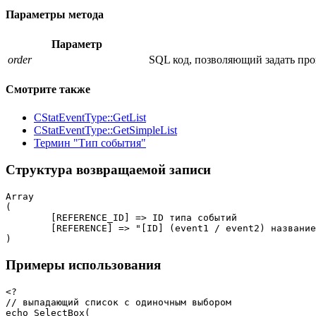
Параметры метода
Параметр
order
SQL код, позволяющий задать про
Смотрите также
CStatEventType::GetList
CStatEventType::GetSimpleList
Термин "Тип события"
Структура возвращаемой записи
Array

(

	[REFERENCE_ID] => ID типа событий

	[REFERENCE] => "[ID] (event1 / event2) название типа события"

)
Примеры использования
<?

// выпадающий список с одиночным выбором

echo SelectBox(
