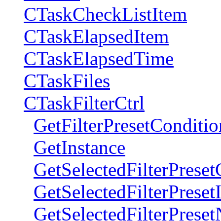
CTaskCheckListItem
CTaskElapsedItem
CTaskElapsedTime
CTaskFiles
CTaskFilterCtrl
GetFilterPresetConditi
GetInstance
GetSelectedFilterPreset
GetSelectedFilterPreset
GetSelectedFilterPrese