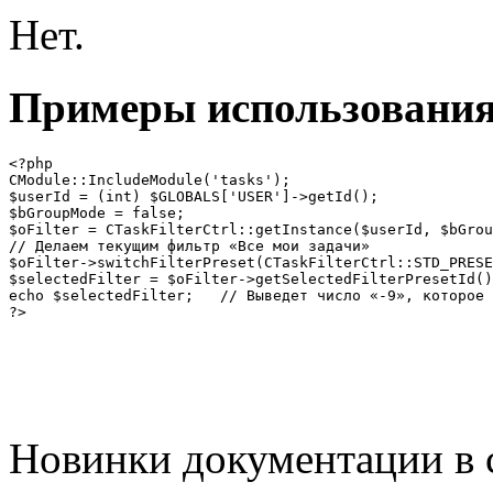
Нет.
Примеры использовани
<?php

CModule::IncludeModule('tasks');

$userId = (int) $GLOBALS['USER']->getId();

$bGroupMode = false;

$oFilter = CTaskFilterCtrl::getInstance($userId, $bGrou
// Делаем текущим фильтр «Все мои задачи»

$oFilter->switchFilterPreset(CTaskFilterCtrl::STD_PRESE
$selectedFilter = $oFilter->getSelectedFilterPresetId()
echo $selectedFilter;	// Выведет число «-9», которое является значением константы  CTaskFilterCtrl::STD_PRESET_ALL_MY_TASKS

Новинки документации в 