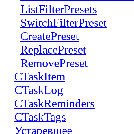
ListFilterPresets
SwitchFilterPreset
СreatePreset
ReplacePreset
RemovePreset
CTaskItem
CTaskLog
CTaskReminders
CTaskTags
Устаревшее