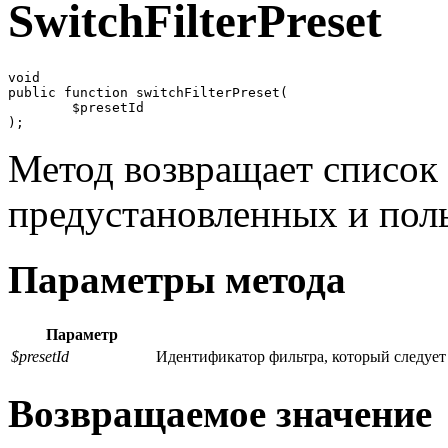
SwitchFilterPreset
void

public function switchFilterPreset(

	$presetId

Метод возвращает список
предустановленных и поль
Параметры метода
Параметр
$presetId
Идентификатор фильтра, который следует
Возвращаемое значение