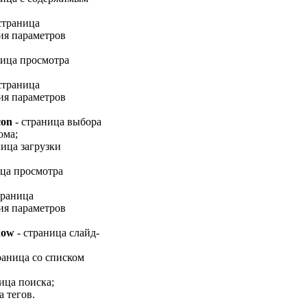
страница
ия параметров
ница просмотра
страница
ия параметров
con
- страница выбора
ома;
ница загрузки
ица просмотра
траница
ия параметров
show
- страница слайд-
раница со списком
ица поиска;
а тегов.