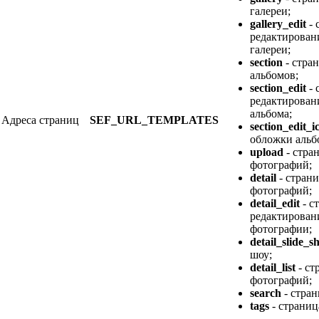
галереи;
gallery_edit
- 
редактирован
галереи;
section
- стра
альбомов;
section_edit
- 
редактирован
альбома;
Адреса страниц
SEF_URL_TEMPLATES
section_edit_i
обложки альб
upload
- стра
фотографий;
detail
- стран
фотографий;
detail_edit
- с
редактирован
фотографии;
detail_slide_
шоу;
detail_list
- ст
фотографий;
search
- стран
tags
- страниц