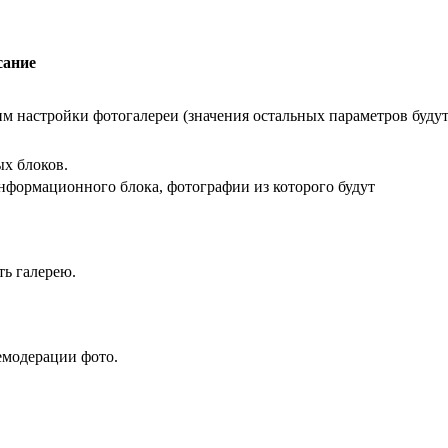
сание
м настройки фотогалереи (значения остальных параметров буду
х блоков.
нформационного блока, фотографии из которого будут
ть галерею.
емодерации фото.