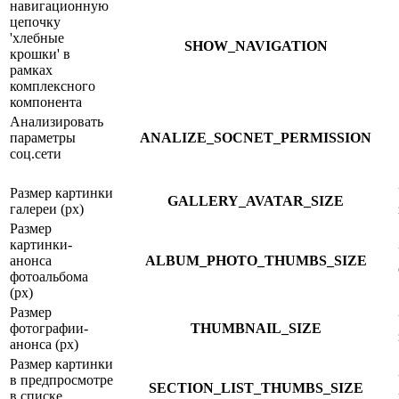
навигационную
цепочку
'хлебные
SHOW_NAVIGATION
крошки' в
рамках
комплексного
компонента
Анализировать
параметры
ANALIZE_SOCNET_PERMISSION
соц.сети
Размер картинки
GALLERY_AVATAR_SIZE
галереи (px)
Размер
картинки-
анонса
ALBUM_PHOTO_THUMBS_SIZE
фотоальбома
(px)
Размер
фотографии-
THUMBNAIL_SIZE
анонса (px)
Размер картинки
в предпросмотре
SECTION_LIST_THUMBS_SIZE
в списке