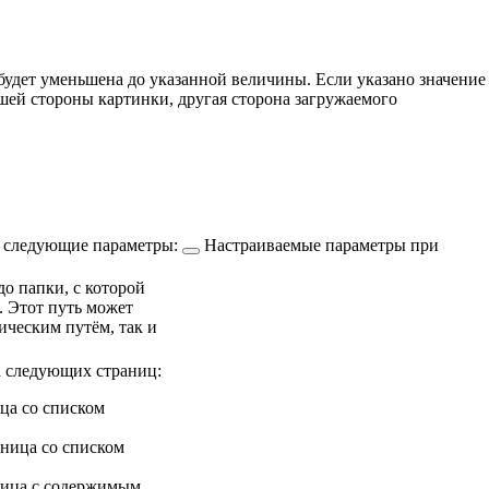
будет уменьшена до указанной величины. Если указано значение
льшей стороны картинки, другая сторона загружаемого
ь
следующие параметры:
Настраиваемые параметры при
до папки, с которой
. Этот путь может
ическим путём, так и
а следующих страниц:
ца со списком
аница со списком
ница с содержимым