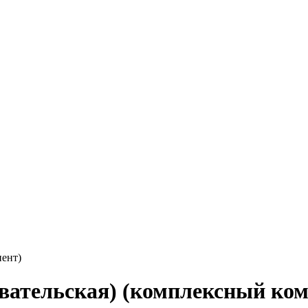
нент)
овательская) (комплексный ко