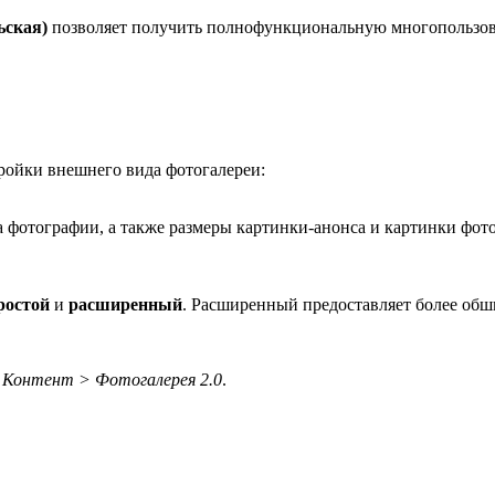
ьская)
позволяет получить полнофункциональную многопользова
ройки внешнего вида фотогалереи:
а фотографии, а также размеры картинки-анонса и картинки фот
ростой
и
расширенный
. Расширенный предоставляет более обш
Контент > Фотогалерея 2.0
.