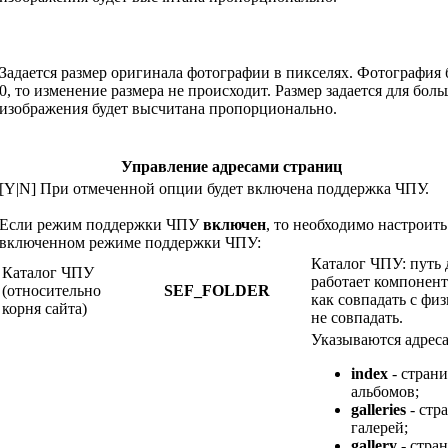
Задается размер оригинала фотографии в пикселях. Фотография 
0, то изменение размера не происходит. Размер задается для бо
изображения будет высчитана пропорционально.
Управление адресами страниц
[Y|N] При отмеченной опции будет включена поддержка ЧПУ.
Если режим поддержки ЧПУ
включен
, то необходимо настроит
включенном режиме поддержки ЧПУ:
Каталог ЧПУ: путь 
Каталог ЧПУ
работает компонент
(относительно
SEF_FOLDER
как совпадать с физ
корня сайта)
не совпадать.
Указываются адрес
index
- страни
альбомов;
galleries
- стр
галерей;
gallery
- стра