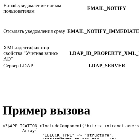
E-mail-уведомление новым
EMAIL_NOTIFY
пользователям
Отсылать уведомления сразу
EMAIL_NOTIFY_IMMEDIAT
XML-идентификатор
свойства "Учетная запись
LDAP_ID_PROPERTY_XML_
AD"
Сервер LDAP
LDAP_SERVER
Пример вызова
<?$APPLICATION->IncludeComponent("bitrix:intranet.users
	Array(

		"IBLOCK_TYPE" => "structure",
