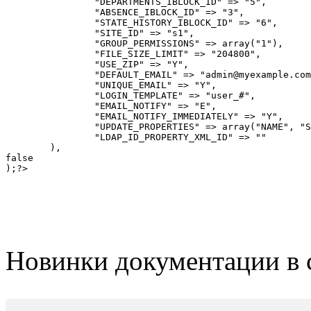
		"DEPARTMENTS_IBLOCK_ID" => "5",

		"ABSENCE_IBLOCK_ID" => "3",

		"STATE_HISTORY_IBLOCK_ID" => "6",

		"SITE_ID" => "s1",

		"GROUP_PERMISSIONS" => array("1"),

		"FILE_SIZE_LIMIT" => "204800",

		"USE_ZIP" => "Y",

		"DEFAULT_EMAIL" => "admin@myexample.com",

		"UNIQUE_EMAIL" => "Y",		

		"LOGIN_TEMPLATE" => "user_#",

		"EMAIL_NOTIFY" => "E",

		"EMAIL_NOTIFY_IMMEDIATELY" => "Y",

		"UPDATE_PROPERTIES" => array("NAME", "SECOND_NAME", "LAST_NAME", "PERSONAL_PROFESSION", "PERSONAL_WWW", "PERSONAL_BIRTHDAY", "PERSONAL_ICQ", "PERSONAL_GENDER", "PERSONAL_PHOTO", "PERSONAL_PHONE", "PERSONAL_FAX", "PERSONAL_MOBILE", "PERSONAL_PAGER", "PERSONAL_STREET", "PERSONAL_CITY", "PERSONAL_STATE", "PERSONAL_ZIP", "PERSONAL_COUNTRY", "WORK_POSITION", "WORK_PHONE", "UF_DEPARTMENT", "UF_PHONE_INNER", "UF_INN", "UF_DISTRICT", "UF_SKYPE", "UF_TWITTER", "UF_LINKEDIN", "UF_XING", "UF_WEB_SITES", "UF_SKILLS", "UF_INTERESTS", "UF_BXDAVEX_CALSYNC", "UF_PUBLIC", "UF_WORK_BINDING", "UF_TIMEMAN", "UF_TM_MAX_START", "UF_TM_MIN_FINISH", "UF_TM_MIN_DURATION", "UF_TM_REPORT_REQ", "UF_TM_REPORT_TPL", "UF_TM_FREE", "UF_TM_TIME", "UF_TM_DAY", "UF_TM_REPORT_DATE", "UF_REPORT_PERIOD", "UF_DELAY_TIME", "UF_LAST_REPORT_DATE", "UF_SETTING_DATE", "UF_TM_ALLOWED_DELTA"),

		"LDAP_ID_PROPERTY_XML_ID" => ""

	),

false

Новинки документации в 