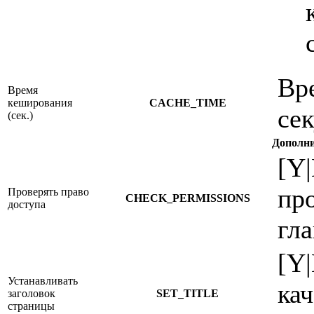
Вр
Время
кеширования
CACHE_TIME
сек
(сек.)
Дополни
[Y
про
Проверять право
CHECK_PERMISSIONS
доступа
гла
[Y
Устанавливать
кач
заголовок
SET_TITLE
страницы