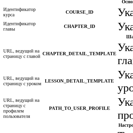
Осно
Ук
Идентификатор
COURSE_ID
курса
Ук
Идентификатор
CHAPTER_ID
главы
Ша
Ука
URL, ведущий на
CHAPTER_DETAIL_TEMPLATE
страницу с главой
гла
Ука
URL, ведущий на
LESSON_DETAIL_TEMPLATE
страницу с уроком
уро
Ук
URL, ведущий на
страницу с
PATH_TO_USER_PROFILE
профилем
пр
пользователя
Настр