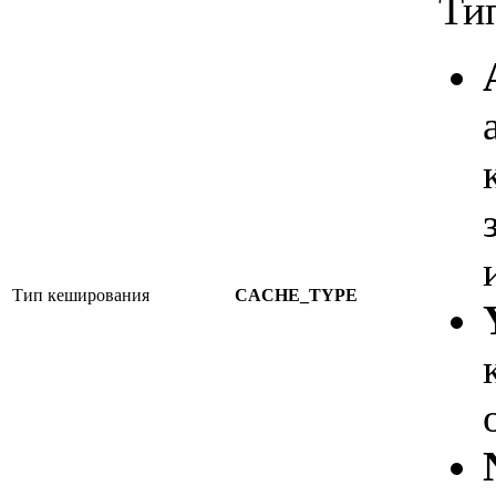
Ти
Тип кеширования
CACHE_TYPE