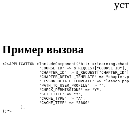
уст
Пример вызова
<?$APPLICATION->IncludeComponent("bitrix:learning.chapt
		"COURSE_ID" => $_REQUEST["COURSE_ID"], 

		"CHAPTER_ID" => $_REQUEST["CHAPTER_ID"], 

		"CHAPTER_DETAIL_TEMPLATE" => "chapter.php?CHAPTER_ID=#CHAPTER_ID#", 

		"LESSON_DETAIL_TEMPLATE" => "lesson.php?LESSON_ID=#LESSON_ID#", 

		"PATH_TO_USER_PROFILE" => "", 

		"CHECK_PERMISSIONS" => "Y", 

		"SET_TITLE" => "Y", 

		"CACHE_TYPE" => "A", 

		"CACHE_TIME" => "3600" 

	),
