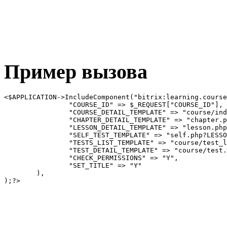
Пример вызова
<$APPLICATION->IncludeComponent("bitrix:learning.course
		"COURSE_ID" => $_REQUEST["COURSE_ID"], 

		"COURSE_DETAIL_TEMPLATE" => "course/index.php?COURSE_ID=#COURSE_ID#", 

		"CHAPTER_DETAIL_TEMPLATE" => "chapter.php?CHAPTER_ID=#CHAPTER_ID#", 

		"LESSON_DETAIL_TEMPLATE" => "lesson.php?LESSON_ID=#LESSON_ID#", 

		"SELF_TEST_TEMPLATE" => "self.php?LESSON_ID=#LESSON_ID#", 

		"TESTS_LIST_TEMPLATE" => "course/test_list.php?COURSE_ID=#COURSE_ID#", 

		"TEST_DETAIL_TEMPLATE" => "course/test.php?COURSE_ID=#COURSE_ID#&TEST_ID=#TEST_ID", 

		"CHECK_PERMISSIONS" => "Y", 

		"SET_TITLE" => "Y" 

	),
