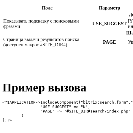
Поле
Параметр
Д
Показывать подсказку с поисковыми
[Y
USE_SUGGEST
фразами
ин
Ша
Страница выдачи результатов поиска
PAGE
Ук
(доступен макрос #SITE_DIR#)
Пример вызова
<?$APPLICATION->IncludeComponent("bitrix:search.form","
		"USE_SUGGEST" => "N",

		"PAGE" => "#SITE_DIR#search/index.php"

	)
