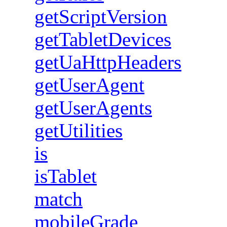
getScriptVersion
getTabletDevices
getUaHttpHeaders
getUserAgent
getUserAgents
getUtilities
is
isTablet
match
mobileGrade