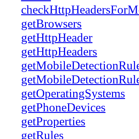
checkHttpHeadersForM
getBrowsers
getHttpHeader
getHttpHeaders
getMobileDetectionRul
getMobileDetectionRul
getOperatingSystems
getPhoneDevices
getProperties
getRules