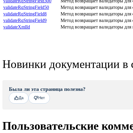
validateRqStringField300
Метод возвращает валидаторы для 
validateRqStringField50
Метод возвращает валидаторы для 
validateRqStringField8
Метод возвращает валидаторы для 
validateRqStringField9
Метод возвращает валидаторы для 
validateXmlId
Метод возвращает валидаторы для 
Новинки документации в 
Была ли эта страница полезна?
Да
Нет
Пользовательские комм