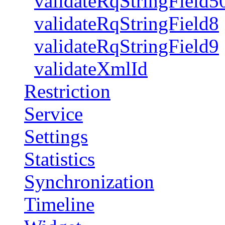
validateRqStringField5
validateRqStringField8
validateRqStringField9
validateXmlId
Restriction
Service
Settings
Statistics
Synchronization
Timeline