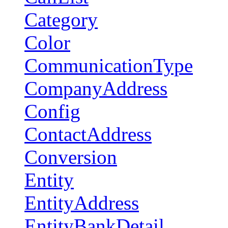
Category
Color
CommunicationType
CompanyAddress
Config
ContactAddress
Conversion
Entity
EntityAddress
EntityBankDetail