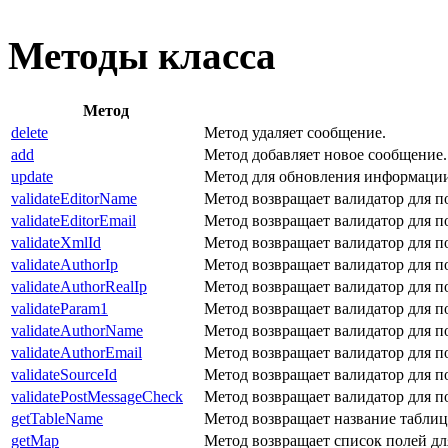
Методы класса
Метод
delete
Метод удаляет сообщение.
add
Метод добавляет новое сообщение.
update
Метод для обновления информации
validateEditorName
Метод возвращает валидатор для 
validateEditorEmail
Метод возвращает валидатор для 
validateXmlId
Метод возвращает валидатор для 
validateAuthorIp
Метод возвращает валидатор для 
validateAuthorRealIp
Метод возвращает валидатор для 
validateParam1
Метод возвращает валидатор для 
validateAuthorName
Метод возвращает валидатор для 
validateAuthorEmail
Метод возвращает валидатор для 
validateSourceId
Метод возвращает валидатор для 
validatePostMessageCheck
Метод возвращает валидатор для 
getTableName
Метод возвращает название таблиц
getMap
Метод возвращает список полей д