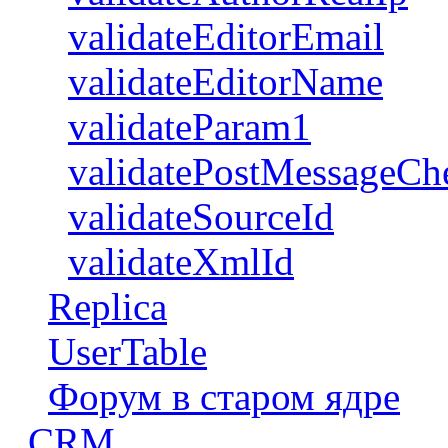
validateEditorEmail
validateEditorName
validateParam1
validatePostMessageCh
validateSourceId
validateXmlId
Replica
UserTable
Форум в старом ядре
CRM