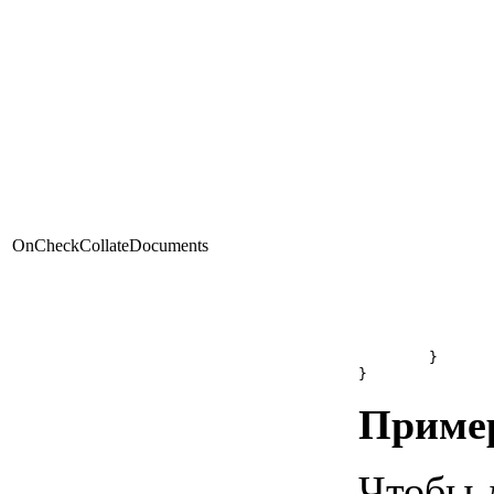
		
		
			
			
			el
			
				if ($entity->isPaid
		
					return new 
						\Bitrix
		
		
								
							
							
OnCheckCollateDocuments
		
		
			
		
			
		}
	}

}
Пример
Чтобы д