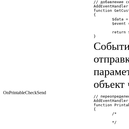
// добавление с
AddEventHandler
function GetCus
{

	$data = array('\Bitrix\Sale\Cashbox\SellExCheck' => '/bitrix/php_interface/include/sellexcheck.php');

	$event = new Bitrix\Main\EventResult(Bitrix\Main\EventResult::SUCCESS, $data);

	return $event;

}
Событи
отправк
парамет
объект 
OnPrintableCheckSend
// переопределе
AddEventHandler
function Printa
{

	/*

		Отправка чека по СМС
	*/
