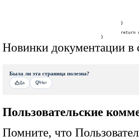
					'RELATED_ENT
			
			
		);
	}

	return new EventResult(EventResult::UNDEFINED);

Новинки документации в 
Была ли эта страница полезна?
Да
Нет
Пользовательские комм
Помните, что Пользовате