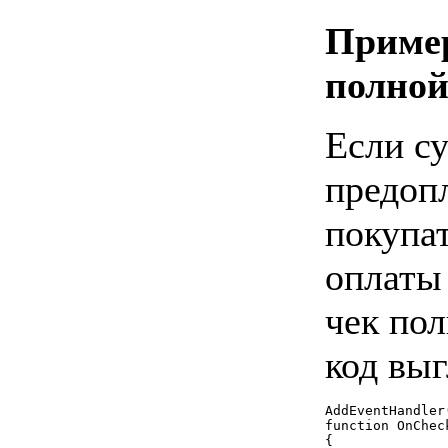
Пример
полной
Если су
предоп
покупа
оплаты
чек по
код выг
AddEventHandler
function OnChec
{
