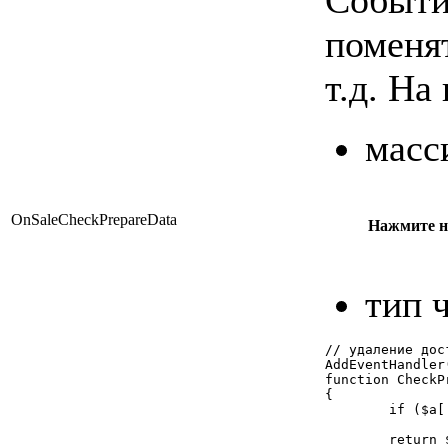
поменят
т.д. На
масс
OnSaleCheckPrepareData
Нажмите на
тип 
// удаление дос
AddEventHandler
function CheckP
{

	if ($a['DELIVERY']['SUM'] == 0)

		unset($a['DELIVERY']);
	return $a;
