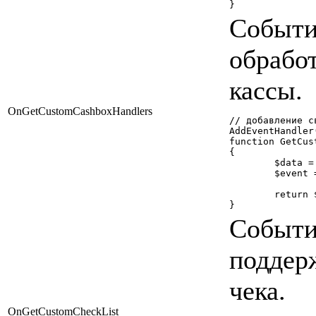
}
Событи
обработ
кассы.
OnGetCustomCashboxHandlers
// добавление с
AddEventHandler
function GetCus
{

	$data = array('\Bitrix\Sale\Cashbox\cashboxnew' => '/bitrix/php_interface/include/cashboxnew.php');

	$event = new Bitrix\Main\EventResult(Bitrix\Main\EventResult::SUCCESS, $data);

	return $event;

}
Событи
поддер
чека.
OnGetCustomCheckList