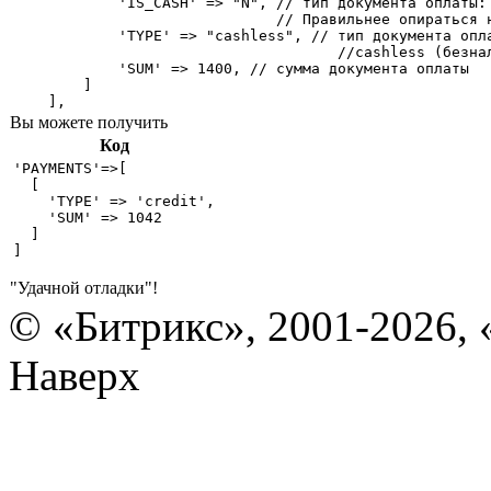
            'IS_CASH' => "N", // тип документа оплаты: 
                              // Правильнее опираться н
            'TYPE' => "cashless", // тип документа опла
                                     //cashless (безнал
            'SUM' => 1400, // сумма документа оплаты

        ]

    ],
Вы можете получить
Код
'PAYMENTS'=>[

  [

    'TYPE' => 'credit',

    'SUM' => 1042

  ]

]

"Удачной отладки"!
© «Битрикс», 2001-2026, 
Наверх