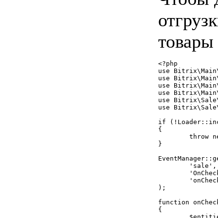
отгрузк
товары 
<?php

use Bitrix\Main\
use Bitrix\Main
use Bitrix\Main
use Bitrix\Main\
use Bitrix\Sale
use Bitrix\Sale\
if (!Loader::in
{

	throw new RuntimeException('Модуль sale не установлен');

}

EventManager::g
	'sale',

	'OnCheckCollateDocuments',

	'onCheckCollateDocumentsWithProducts'

);

function onChec
{

	$entities = $event->getParameter('ENTITIES');
