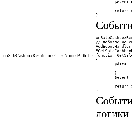
	$event = new Bitrix\Main\EventResult(Bitrix\Main\EventResult::SUCCESS);

	return $event;

}
Событие
onSaleCashboxRe
// добавление с
AddEventHandler
"GetSaleCashbox
onSaleCashboxRestrictionsClassNamesBuildList
function GetSal
{

	$data = array(

		'\Bitrix\Sale\Cashbox\Restrictions\Site' => '/bitrix/php_interface/include/site.p
	);

	$event = new Bitrix\Main\EventResult(Bitrix\Main\EventResult::SUCCESS, $data);

	return $event;

}
Событи
логики 