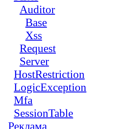
Auditor
Base
Xss
Request
Server
HostRestriction
LogicException
Mfa
SessionTable
Реклама