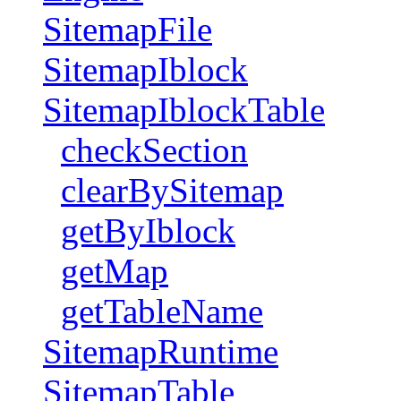
SitemapFile
SitemapIblock
SitemapIblockTable
checkSection
clearBySitemap
getByIblock
getMap
getTableName
SitemapRuntime
SitemapTable