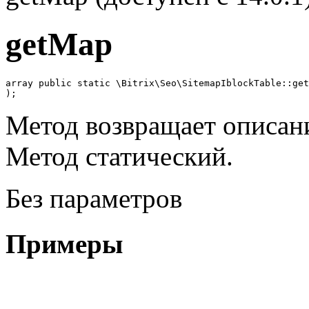
getMap
array public static \Bitrix\Seo\SitemapIblockTable::get
);
Метод возвращает описани
Метод статический.
Без параметров
Примеры