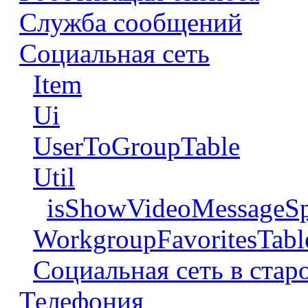
Служба сообщений
Социальная сеть
Item
Ui
UserToGroupTable
Util
isShowVideoMessageSp
WorkgroupFavoritesTabl
Социальная сеть в стар
Телефония