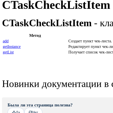
CTaskCheckListItem
CTaskCheckListItem
- кл
Метод
add
Создает пункт чек-листа.
getInstance
Редактирует пункт чек-ли
getList
Получает список чек-лис
Новинки документации в 
Была ли эта страница полезна?
Да
Нет