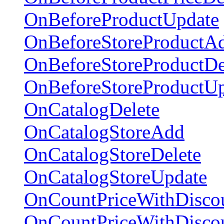
OnBeforeProductUpdate
OnBeforeStoreProductA
OnBeforeStoreProductDe
OnBeforeStoreProductU
OnCatalogDelete
OnCatalogStoreAdd
OnCatalogStoreDelete
OnCatalogStoreUpdate
OnCountPriceWithDisco
OnCountPriceWithDiscou