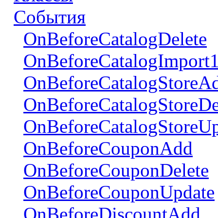
События
OnBeforeCatalogDelete
OnBeforeCatalogImport
OnBeforeCatalogStoreA
OnBeforeCatalogStoreDe
OnBeforeCatalogStoreUp
OnBeforeCouponAdd
OnBeforeCouponDelete
OnBeforeCouponUpdate
OnBeforeDiscountAdd