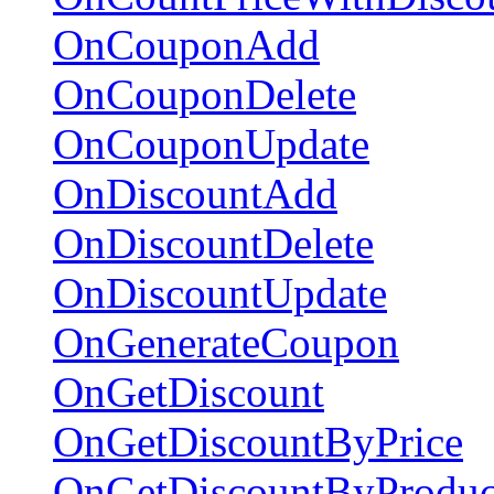
OnCouponAdd
OnCouponDelete
OnCouponUpdate
OnDiscountAdd
OnDiscountDelete
OnDiscountUpdate
OnGenerateCoupon
OnGetDiscount
OnGetDiscountByPrice
OnGetDiscountByProduc