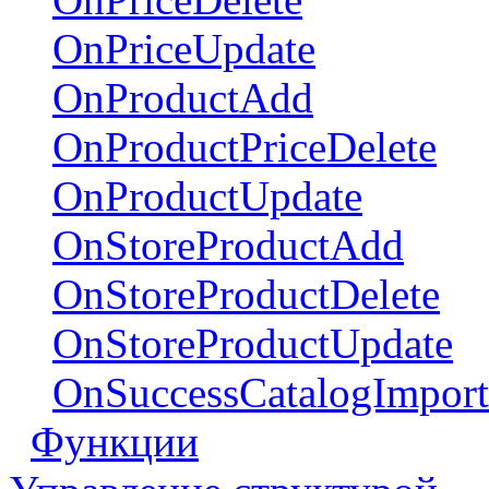
OnPriceUpdate
OnProductAdd
OnProductPriceDelete
OnProductUpdate
OnStoreProductAdd
OnStoreProductDelete
OnStoreProductUpdate
OnSuccessCatalogImpor
Функции