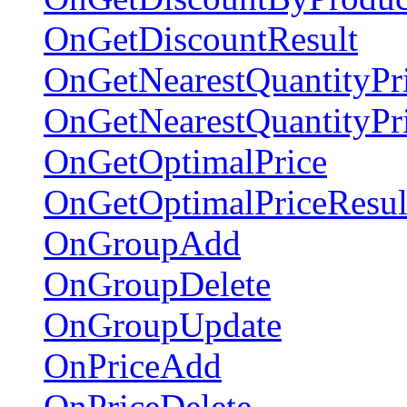
OnGetDiscountResult
OnGetNearestQuantityPr
OnGetNearestQuantityPr
OnGetOptimalPrice
OnGetOptimalPriceResul
OnGroupAdd
OnGroupDelete
OnGroupUpdate
OnPriceAdd
OnPriceDelete