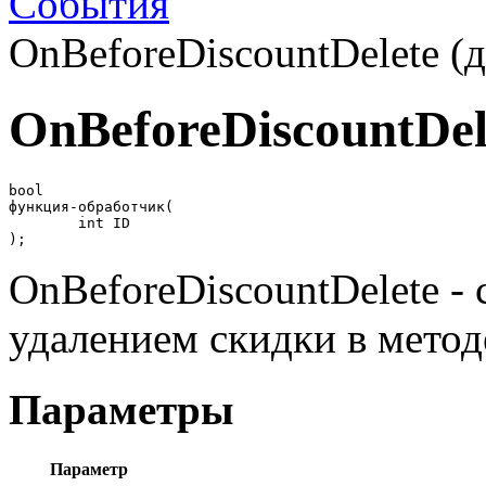
События
OnBeforeDiscountDelete (д
OnBeforeDiscountDel
bool

функция-обработчик(

	int ID

);
OnBeforeDiscountDelete -
удалением скидки в мето
Параметры
Параметр