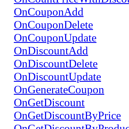
OnCouponAdd
OnCouponDelete
OnCouponUpdate
OnDiscountAdd
OnDiscountDelete
OnDiscountUpdate
OnGenerateCoupon
OnGetDiscount
OnGetDiscountByPrice
OnGetDiscountByProduc