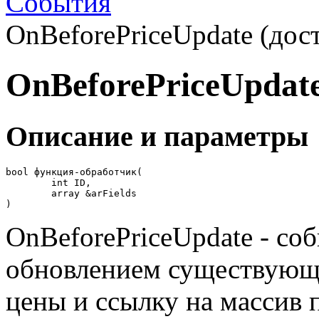
События
OnBeforePriceUpdate (дост
OnBeforePriceUpdat
Описание и параметры
bool функция-обработчик( 

	int ID, 

	array &arFields

)
OnBeforePriceUpdate - со
обновлением существующе
цены и ссылку на массив 