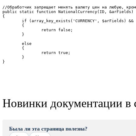
//Обработчик запрещает менять валюту цен на любую, кром
public static function NationalCurrency(ID, &arFields) 
{  

	if (array_key_exists('CURRENCY', $arFields) && $arFields['CURRENCY'] != 'RUB')  

	{   

		return false;  

	} 

	else 

	{ 

		return true; 

	}

}
Новинки документации в 
Была ли эта страница полезна?