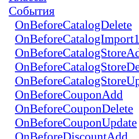
События
OnBeforeCatalogDelete
OnBeforeCatalogImport
OnBeforeCatalogStoreA
OnBeforeCatalogStoreDe
OnBeforeCatalogStoreUp
OnBeforeCouponAdd
OnBeforeCouponDelete
OnBeforeCouponUpdate
OnBeforeDiscountAdd