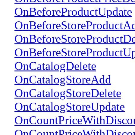
OnBeforeProductUpdate
OnBeforeStoreProductA
OnBeforeStoreProductDe
OnBeforeStoreProductU
OnCatalogDelete
OnCatalogStoreAdd
OnCatalogStoreDelete
OnCatalogStoreUpdate
OnCountPriceWithDisco
OnCountPriceWithDiscou