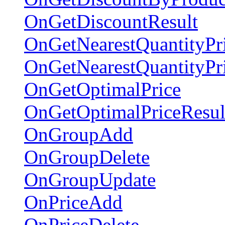
OnGetDiscountResult
OnGetNearestQuantityPr
OnGetNearestQuantityPr
OnGetOptimalPrice
OnGetOptimalPriceResul
OnGroupAdd
OnGroupDelete
OnGroupUpdate
OnPriceAdd
OnPriceDelete