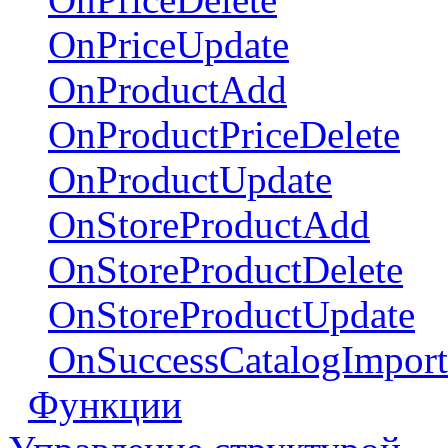
OnPriceUpdate
OnProductAdd
OnProductPriceDelete
OnProductUpdate
OnStoreProductAdd
OnStoreProductDelete
OnStoreProductUpdate
OnSuccessCatalogImpor
Функции