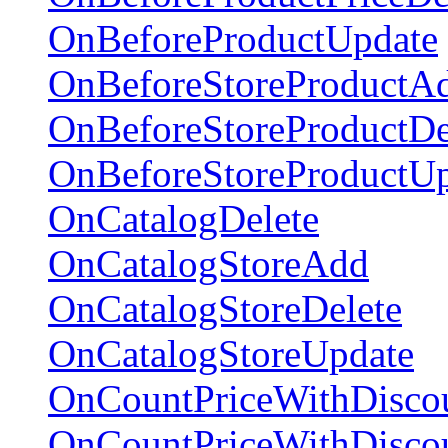
OnBeforeProductUpdate
OnBeforeStoreProductA
OnBeforeStoreProductDe
OnBeforeStoreProductU
OnCatalogDelete
OnCatalogStoreAdd
OnCatalogStoreDelete
OnCatalogStoreUpdate
OnCountPriceWithDisco
OnCountPriceWithDiscou