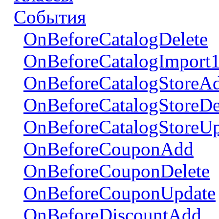
События
OnBeforeCatalogDelete
OnBeforeCatalogImport
OnBeforeCatalogStoreA
OnBeforeCatalogStoreDe
OnBeforeCatalogStoreUp
OnBeforeCouponAdd
OnBeforeCouponDelete
OnBeforeCouponUpdate
OnBeforeDiscountAdd