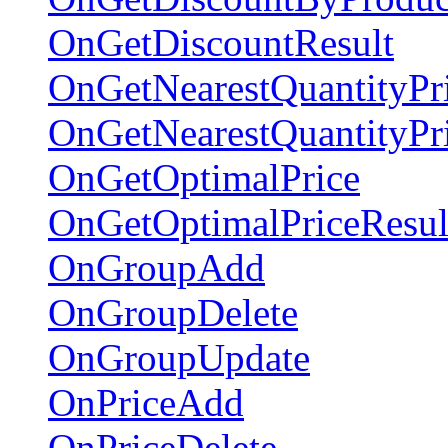
OnGetDiscountResult
OnGetNearestQuantityPr
OnGetNearestQuantityPr
OnGetOptimalPrice
OnGetOptimalPriceResul
OnGroupAdd
OnGroupDelete
OnGroupUpdate
OnPriceAdd
OnPriceDelete