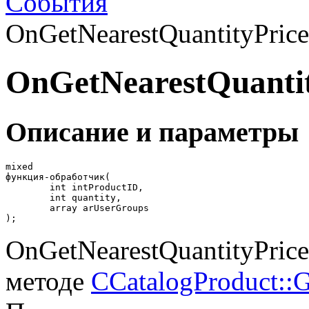
События
OnGetNearestQuantityPrice
OnGetNearestQuantit
Описание и параметры
mixed

функция-обработчик(

	int intProductID,

	int quantity,

	array arUserGroups

);
OnGetNearestQuantityPrice
методе
CCatalogProduct::G