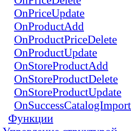
OnPriceUpdate
OnProductAdd
OnProductPriceDelete
OnProductUpdate
OnStoreProductAdd
OnStoreProductDelete
OnStoreProductUpdate
OnSuccessCatalogImpor
Функции