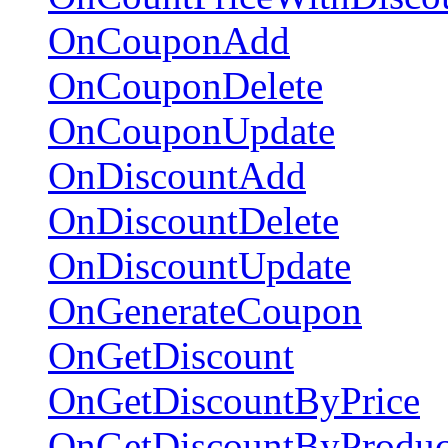
OnCouponAdd
OnCouponDelete
OnCouponUpdate
OnDiscountAdd
OnDiscountDelete
OnDiscountUpdate
OnGenerateCoupon
OnGetDiscount
OnGetDiscountByPrice
OnGetDiscountByProduc