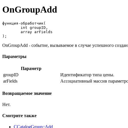
OnGroupAdd
функция-обработчик(

	int groupID,

	array arFields

);
OnGroupAdd - событие, вызываемое в случае успешного создан
Параметры
Параметр
groupID
Идентификатор типа цены.
arFields
Ассоциативный массив параметро
Возвращаемое значение
Нет.
Смотрите также
CCatalogGroup::Add