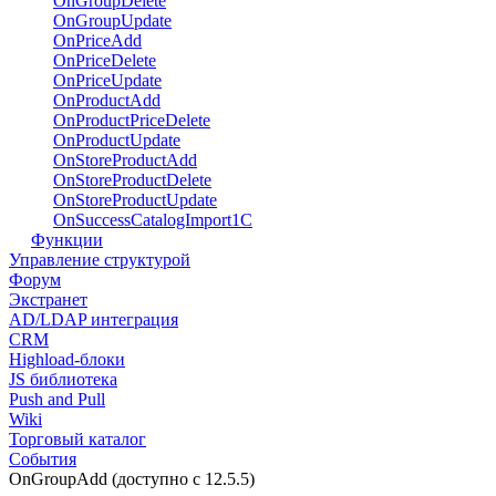
OnGroupDelete
OnGroupUpdate
OnPriceAdd
OnPriceDelete
OnPriceUpdate
OnProductAdd
OnProductPriceDelete
OnProductUpdate
OnStoreProductAdd
OnStoreProductDelete
OnStoreProductUpdate
OnSuccessCatalogImport1C
Функции
Управление структурой
Форум
Экстранет
AD/LDAP интеграция
CRM
Highload-блоки
JS библиотека
Push and Pull
Wiki
Торговый каталог
События
OnGroupAdd (доступно с 12.5.5)