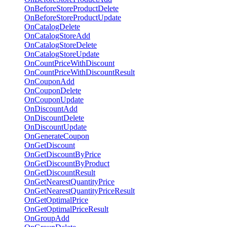
OnBeforeStoreProductDelete
OnBeforeStoreProductUpdate
OnCatalogDelete
OnCatalogStoreAdd
OnCatalogStoreDelete
OnCatalogStoreUpdate
OnCountPriceWithDiscount
OnCountPriceWithDiscountResult
OnCouponAdd
OnCouponDelete
OnCouponUpdate
OnDiscountAdd
OnDiscountDelete
OnDiscountUpdate
OnGenerateCoupon
OnGetDiscount
OnGetDiscountByPrice
OnGetDiscountByProduct
OnGetDiscountResult
OnGetNearestQuantityPrice
OnGetNearestQuantityPriceResult
OnGetOptimalPrice
OnGetOptimalPriceResult
OnGroupAdd