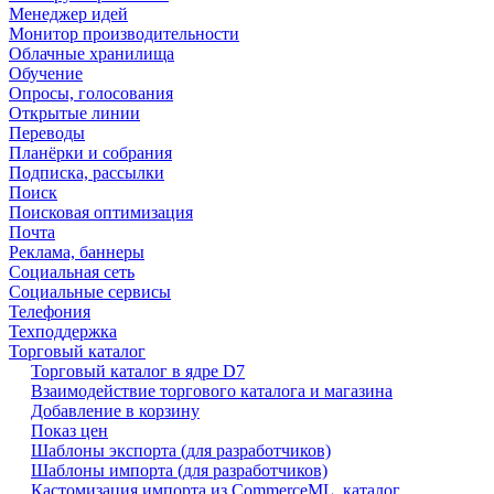
Менеджер идей
Монитор производительности
Облачные хранилища
Обучение
Опросы, голосования
Открытые линии
Переводы
Планёрки и собрания
Подписка, рассылки
Поиск
Поисковая оптимизация
Почта
Реклама, баннеры
Социальная сеть
Социальные сервисы
Телефония
Техподдержка
Торговый каталог
Торговый каталог в ядре D7
Взаимодействие торгового каталога и магазина
Добавление в корзину
Показ цен
Шаблоны экспорта (для разработчиков)
Шаблоны импорта (для разработчиков)
Кастомизация импорта из CommerceML, каталог