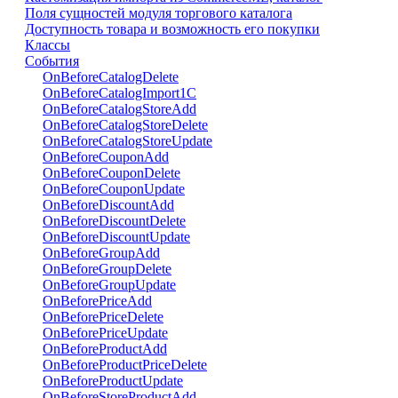
Поля сущностей модуля торгового каталога
Доступность товара и возможность его покупки
Классы
События
OnBeforeCatalogDelete
OnBeforeCatalogImport1C
OnBeforeCatalogStoreAdd
OnBeforeCatalogStoreDelete
OnBeforeCatalogStoreUpdate
OnBeforeCouponAdd
OnBeforeCouponDelete
OnBeforeCouponUpdate
OnBeforeDiscountAdd
OnBeforeDiscountDelete
OnBeforeDiscountUpdate
OnBeforeGroupAdd
OnBeforeGroupDelete
OnBeforeGroupUpdate
OnBeforePriceAdd
OnBeforePriceDelete
OnBeforePriceUpdate
OnBeforeProductAdd
OnBeforeProductPriceDelete
OnBeforeProductUpdate
OnBeforeStoreProductAdd