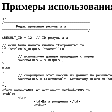
Примеры использовани
<?

/*******************************************

       Редактирование результата

*******************************************/

$RESULT_ID = 12; // ID результата

// если была нажата кнопка "Сохранить" то

if (strlen($_REQUEST["save"])>0)

{

	// используем данные пришедшие с формы

	$arrVALUES = $_REQUEST; 

}

else

{

	// сформируем этот массив из данных по результату

	$arrVALUES = CFormResult::GetDataByIDForHTML($RESULT_ID); 

}

?>

<form name="ANKETA" action="" method="POST">

<table>

	<tr>

		<td>Дата рождения:</td>

		<td><?
