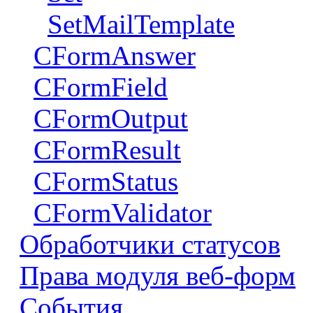
SetMailTemplate
CFormAnswer
CFormField
CFormOutput
CFormResult
CFormStatus
CFormValidator
Обработчики статусов
Права модуля веб-форм
События