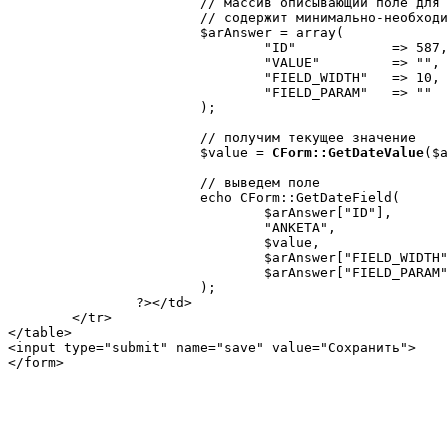
			// массив описывающий поле для ввода даты

			// содержит минимально-необходимые поля

			$arAnswer = array(

				"ID"            => 587,   // ID поля для ответа на вопрос "Дата рождения?"

				"VALUE"         => "",    // параметр ANSWER_VALUE (значение по умолчанию)

				"FIELD_WIDTH"   => 10,    // ширина поля

				"FIELD_PARAM"   => ""     // параметры поля

			);

			// получим текущее значение

			$value = 
CForm::GetDateValue
($a
			// выведем поле

			echo CForm::GetDateField(

				$arAnswer["ID"],

				"ANKETA",

				$value,

				$arAnswer["FIELD_WIDTH"],

				$arAnswer["FIELD_PARAM"]

			);

		?></td>

	</tr>

</table>

<input type="submit" name="save" value="Сохранить">

</form>