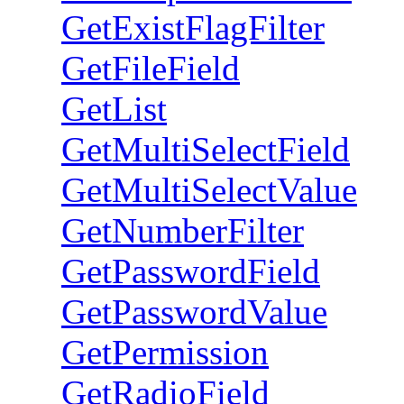
GetExistFlagFilter
GetFileField
GetList
GetMultiSelectField
GetMultiSelectValue
GetNumberFilter
GetPasswordField
GetPasswordValue
GetPermission
GetRadioField