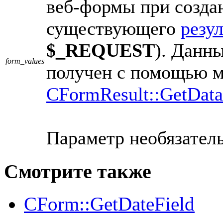
веб-формы при созда
существующего
резул
$_REQUEST
). Данн
form_values
получен с помощью м
CFormResult::GetDa
Параметр необязатель
Смотрите также
CForm::GetDateField