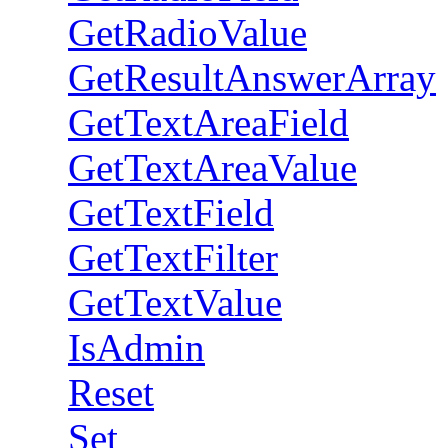
GetRadioValue
GetResultAnswerArray
GetTextAreaField
GetTextAreaValue
GetTextField
GetTextFilter
GetTextValue
IsAdmin
Reset
Set