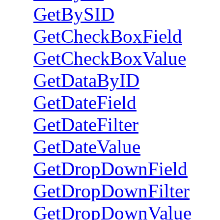
GetBySID
GetCheckBoxField
GetCheckBoxValue
GetDataByID
GetDateField
GetDateFilter
GetDateValue
GetDropDownField
GetDropDownFilter
GetDropDownValue