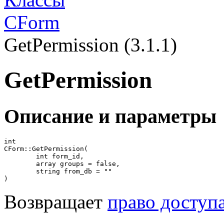
CForm
GetPermission (3.1.1)
GetPermission
Описание и параметры
int

CForm::GetPermission(

	int form_id,

	array groups = false,

	string from_db = ""

)
Возвращает
право доступ