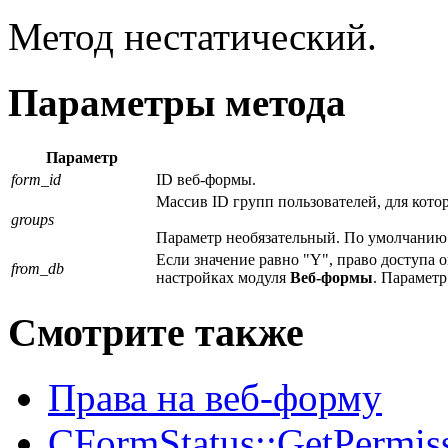
Метод нестатический.
Параметры метода
Параметр
form_id
ID веб-формы.
Массив ID групп пользователей, для кото
groups
Параметр необязательный. По умолчанию -
Если значение равно "Y", право доступа 
from_db
настройках модуля
Веб-формы
. Параметр
Смотрите также
Права на веб-форму
CFormStatus::GetPermis