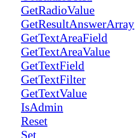
GetRadioValue
GetResultAnswerArray
GetTextAreaField
GetTextAreaValue
GetTextField
GetTextFilter
GetTextValue
IsAdmin
Reset
Set