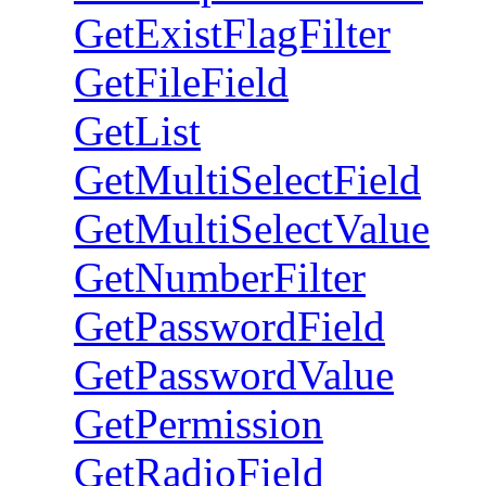
GetExistFlagFilter
GetFileField
GetList
GetMultiSelectField
GetMultiSelectValue
GetNumberFilter
GetPasswordField
GetPasswordValue
GetPermission
GetRadioField