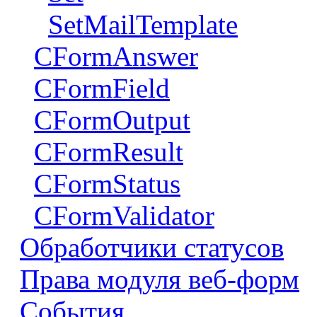
SetMailTemplate
CFormAnswer
CFormField
CFormOutput
CFormResult
CFormStatus
CFormValidator
Обработчики статусов
Права модуля веб-форм
События