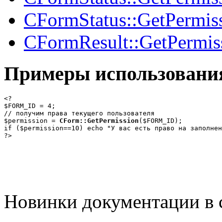
CFormStatus::GetPermiss
CFormResult::GetPermis
Примеры использовани
<?

$FORM_ID = 4;

// получим права текущего пользователя

$permission = 
CForm::GetPermission
($FORM_ID);

if ($permission==10) echo "У вас есть право на заполнен
Новинки документации в 