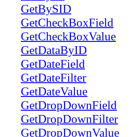
GetBySID
GetCheckBoxField
GetCheckBoxValue
GetDataByID
GetDateField
GetDateFilter
GetDateValue
GetDropDownField
GetDropDownFilter
GetDropDownValue