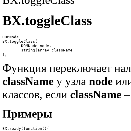
BX.toggleClass
DOMNode 

BX.toggleClass(

	DOMNode node, 

	string|array className

);
Функция переключает нал
className
у узла
node
или
классов, если
className
–
Примеры
BX.ready(function(){
