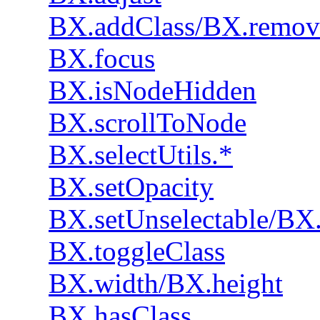
BX.addClass/BX.remov
BX.focus
BX.isNodeHidden
BX.scrollToNode
BX.selectUtils.*
BX.setOpacity
BX.setUnselectable/BX.
BX.toggleClass
BX.width/BX.height
BX.hasClass