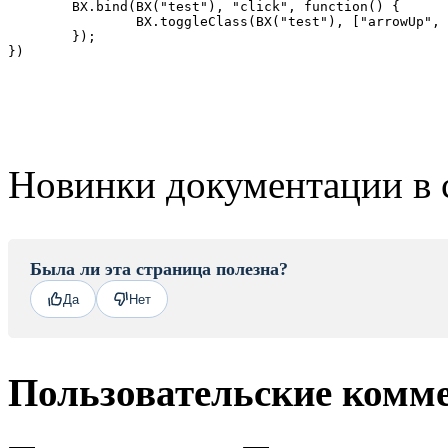
	BX.bind(BX("test"), "click", function() {

		BX.toggleClass(BX("test"), ["arrowUp", "arrowDown"]);

	});

})
Новинки документации в 
Была ли эта страница полезна?
Да
Нет
Пользовательские комм