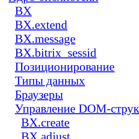
BX
BX.extend
BX.message
BX.bitrix_sessid
Позиционирование
Типы данных
Браузеры
Управление DOM-струк
BX.create
BX.adjust